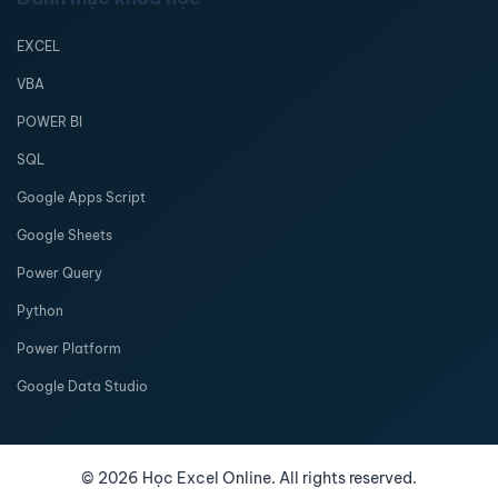
EXCEL
VBA
POWER BI
SQL
Google Apps Script
Google Sheets
Power Query
Python
Power Platform
Google Data Studio
©
2026
Học Excel Online. All rights reserved.