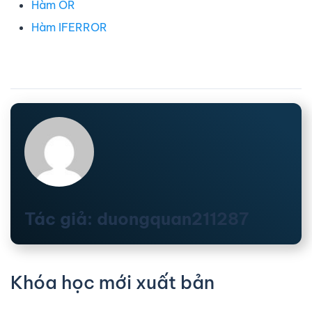
Hàm OR
Hàm IFERROR
Tác giả: duongquan211287
Khóa học mới xuất bản