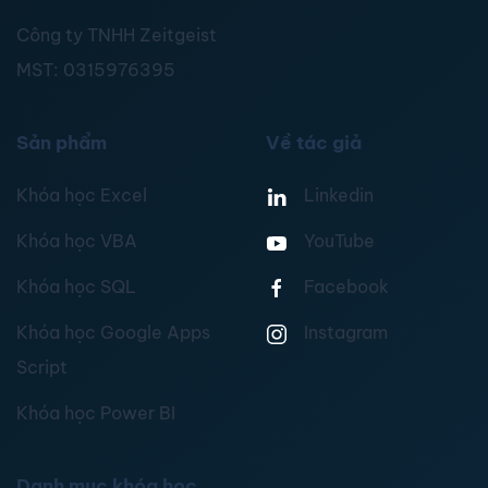
Công ty TNHH Zeitgeist
MST:
0315976395
Sản phẩm
Về tác giả
Khóa học Excel
Linkedin
Khóa học VBA
YouTube
Khóa học SQL
Facebook
Khóa học Google Apps
Instagram
Script
Khóa học Power BI
Danh mục khóa học