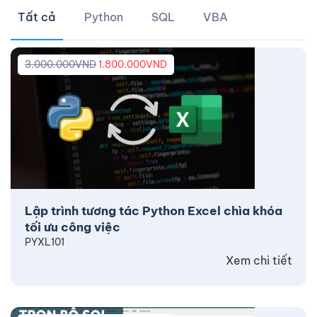
Tất cả
Python
SQL
VBA
3.000.000
VND
1.800.000
VND
Lập trình tương tác Python Excel chìa khóa
tối ưu công việc
PYXL101
Xem chi tiết