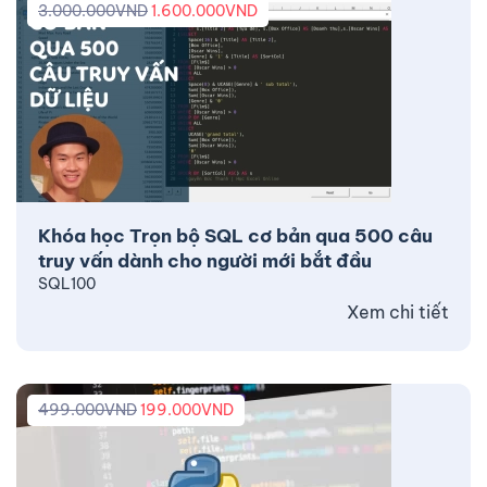
3.000.000
VND
1.600.000
VND
Khóa học Trọn bộ SQL cơ bản qua 500 câu
truy vấn dành cho người mới bắt đầu
SQL100
Xem chi tiết
499.000
VND
199.000
VND