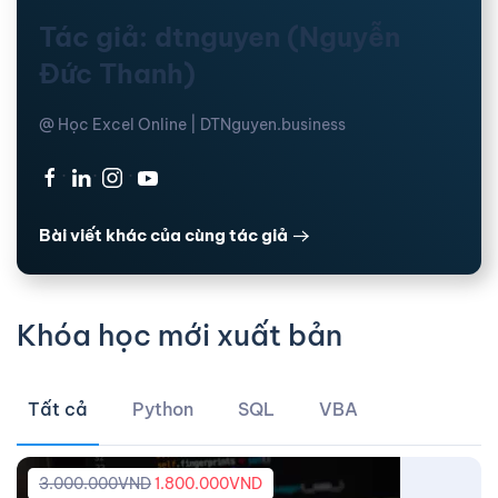
Tác giả: dtnguyen (Nguyễn
Đức Thanh)
@ Học Excel Online | DTNguyen.business
·
·
·
Bài viết khác của cùng tác giả
Khóa học mới xuất bản
Tất cả
Python
SQL
VBA
3.000.000
VND
1.800.000
VND