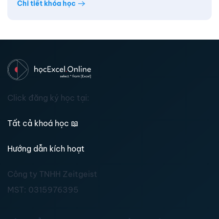
Chi tiết khóa học
Click đăng ký học tại:
Tất cả khoá học
📖
Hướng dẫn kích hoạt
Công ty TNHH Zeitgeist
MST:
0315976395