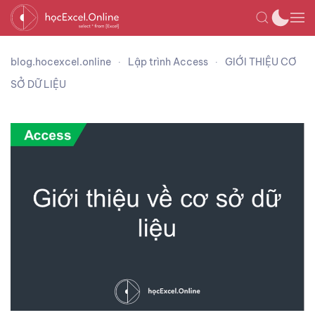
blog.hocexcel.online
Lập trình Access
GIỚI THIỆU CƠ
SỞ DỮ LIỆU