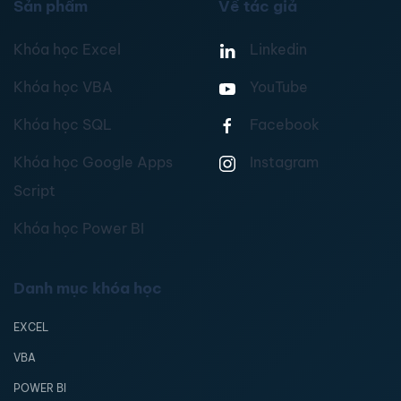
Sản phẩm
Về tác giả
Khóa học Excel
Linkedin
Khóa học VBA
YouTube
Khóa học SQL
Facebook
Khóa học Google Apps
Instagram
Script
Khóa học Power BI
Danh mục khóa học
EXCEL
VBA
POWER BI