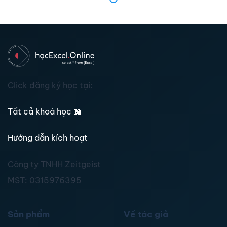
Click đăng ký học tại:
Tất cả khoá học
📖
Hướng dẫn kích hoạt
Công ty TNHH Zeitgeist
MST:
0315976395
Sản phẩm
Về tác giả