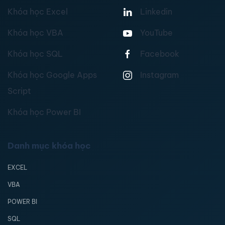
Khóa học Excel
Linkedin
Khóa học VBA
YouTube
Khóa học SQL
Facebook
Khóa học Google Apps
Instagram
Script
Khóa học Power BI
Danh mục khóa học
EXCEL
VBA
POWER BI
SQL