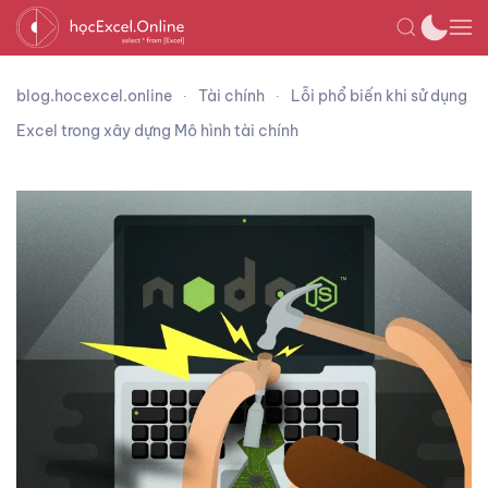
blog.hocexcel.online
Tài chính
Lỗi phổ biến khi sử dụng
Excel trong xây dựng Mô hình tài chính