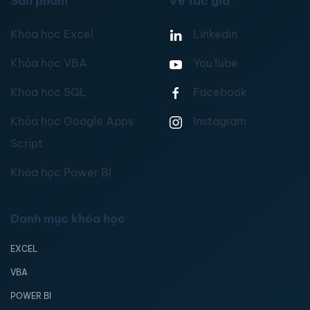
Sản phẩm
Về tác giả
Khóa học Excel
Linkedin
Khóa học VBA
YouTube
Khóa học SQL
Facebook
Khóa học Google Apps
Instagram
Script
Khóa học Power BI
Danh mục khóa học
EXCEL
VBA
POWER BI