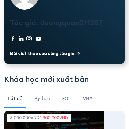
Tác giả: duongquan211287
·
·
·
Bài viết khác của cùng tác giả
Khóa học mới xuất bản
Tất cả
Python
SQL
VBA
3.000.000
VND
1.800.000
VND