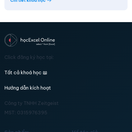
Chi tiết khóa học
Click đăng ký học tại:
Tất cả khoá học
📖
Hướng dẫn kích hoạt
Công ty TNHH Zeitgeist
MST:
0315976395