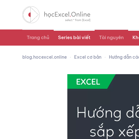
Trang chủ
Series bài viết
Tài nguyên
Kh
blog.hocexcel.online
Excel cơ bản
Hướng dẫn các