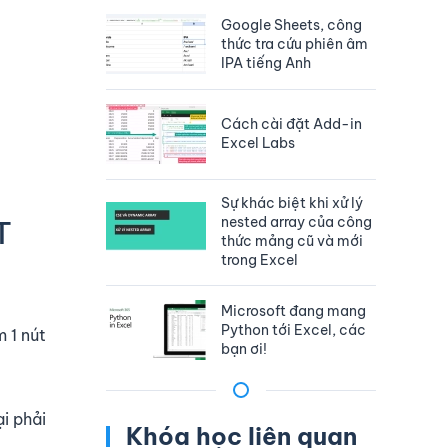
Google Sheets, công
thức tra cứu phiên âm
IPA tiếng Anh
Cách cài đặt Add-in
Excel Labs
Sự khác biệt khi xử lý
nested array của công
T
thức mảng cũ và mới
trong Excel
Microsoft đang mang
Python tới Excel, các
m 1 nút
bạn ơi!
i phải
Khóa học liên quan