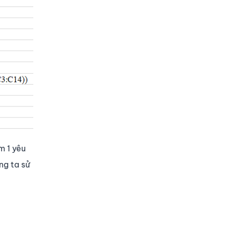
m 1 yêu
ng ta sử