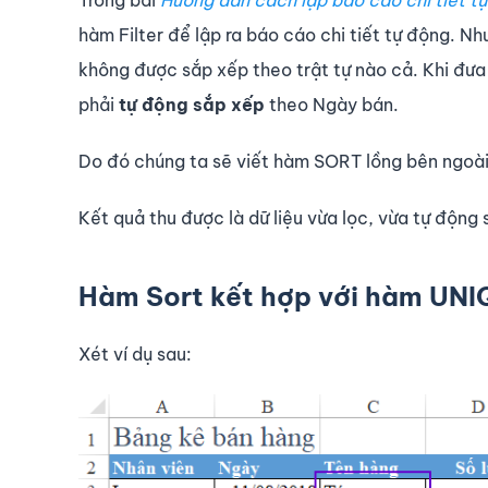
Trong bài
Hướng dẫn cách lập báo cáo chi tiết tự
hàm Filter để lập ra báo cáo chi tiết tự động. Nh
không được sắp xếp theo trật tự nào cả. Khi đưa 
phải
tự động sắp xếp
theo Ngày bán.
Do đó chúng ta sẽ viết hàm SORT lồng bên ngoài 
Kết quả thu được là dữ liệu vừa lọc, vừa tự động
Hàm Sort kết hợp với hàm UN
Xét ví dụ sau: