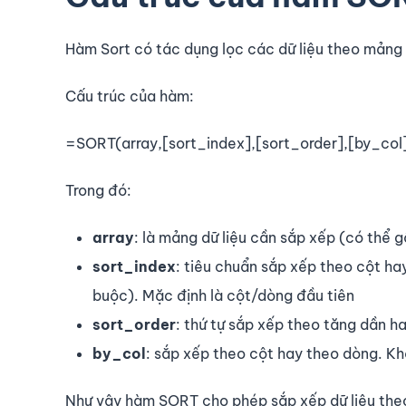
Hàm Sort có tác dụng lọc các dữ liệu theo mảng
Cấu trúc của hàm:
=SORT(array,[sort_index],[sort_order],[by_col
Trong đó:
array
: là mảng dữ liệu cần sắp xếp (có thể g
sort_index
: tiêu chuẩn sắp xếp theo cột ha
buộc). Mặc định là cột/dòng đầu tiên
sort_order
: thứ tự sắp xếp theo tăng dần h
by_col
: sắp xếp theo cột hay theo dòng. Kh
Như vậy hàm SORT cho phép sắp xếp dữ liệu theo