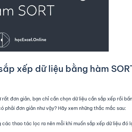
sắp xếp dữ liệu bằng hàm SOR
 rất đơn giản, bạn chỉ cần chọn dữ liệu cần sắp xếp rồi bấ
 có phải đơn giản như vậy? Hãy xem những thắc mắc sau:
các thao tác lọc ra nên mỗi khi muốn sắp xếp dữ liệu đó lạ