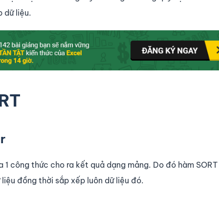
 dữ liệu.
ORT
r
ủa 1 công thức cho ra kết quả dạng mảng. Do đó hàm SORT 
 liệu đồng thời sắp xếp luôn dữ liệu đó.