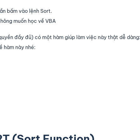
ần bấm vào lệnh Sort.
 không muốn học về VBA
quyền đầy đủ) có một hàm giúp làm việc này thật dễ dàng:
ề hàm này nhé:
T (Sort Function)