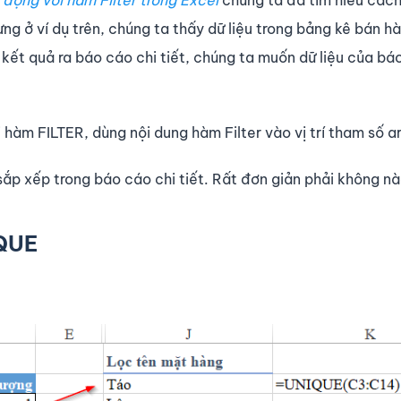
 động với hàm Filter trong Excel
chúng ta đã tìm hiểu cách
ưng ở ví dụ trên, chúng ta thấy dữ liệu trong bảng kê bán h
kết quả ra báo cáo chi tiết, chúng ta muốn dữ liệu của bá
hàm FILTER, dùng nội dung hàm Filter vào vị trí tham số ar
 sắp xếp trong báo cáo chi tiết. Rất đơn giản phải không n
IQUE