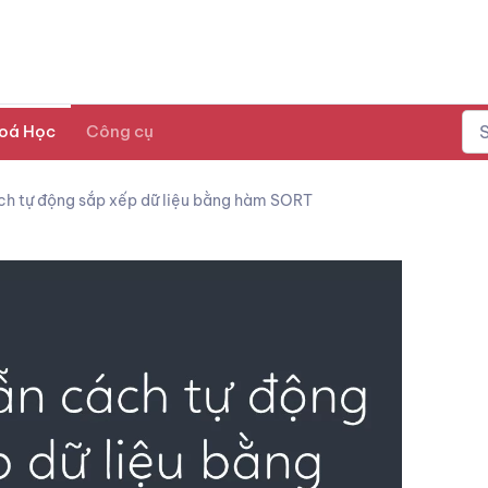
oá Học
Công cụ
h tự động sắp xếp dữ liệu bằng hàm SORT