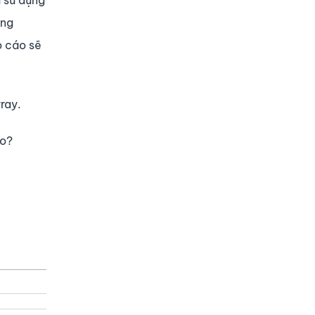
 sử dụng
àng
o cáo sẽ
ray.
ào?