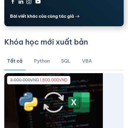
·
·
·
Bài viết khác của cùng tác giả
Khóa học mới xuất bản
Tất cả
Python
SQL
VBA
3.000.000
VND
1.800.000
VND