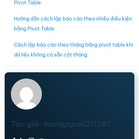
Pivot Table
Hướng dẫn cách lập báo cáo theo nhiều điều kiện
bằng Pivot Table
Cách lập báo cáo theo tháng bằng pivot table khi
dữ liệu không có sẵn cột tháng
Tác giả: duongquan211287