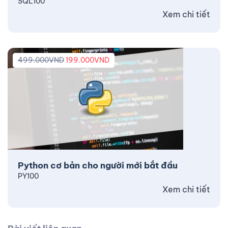
SQL100
Xem chi tiết
499.000
VND
199.000
VND
Python cơ bản cho người mới bắt đầu
PY100
Xem chi tiết