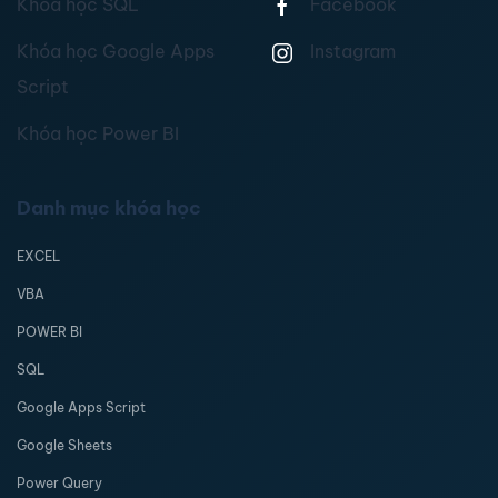
Khóa học SQL
Facebook
Khóa học Google Apps
Instagram
Script
Khóa học Power BI
Danh mục khóa học
EXCEL
VBA
POWER BI
SQL
Google Apps Script
Google Sheets
Power Query