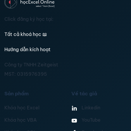
Click đăng ký học tại:
Tất cả khoá học
📖
Hướng dẫn kích hoạt
Công ty TNHH Zeitgeist
MST:
0315976395
Sản phẩm
Về tác giả
Khóa học Excel
Linkedin
Khóa học VBA
YouTube