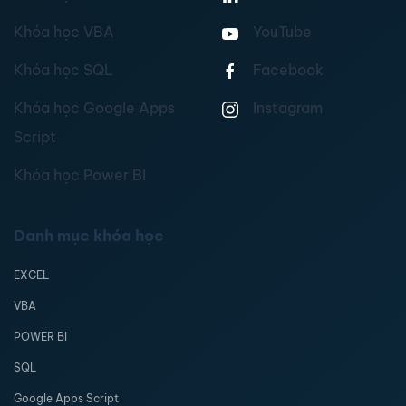
Khóa học VBA
YouTube
Khóa học SQL
Facebook
Khóa học Google Apps
Instagram
Script
Khóa học Power BI
Danh mục khóa học
EXCEL
VBA
POWER BI
SQL
Google Apps Script