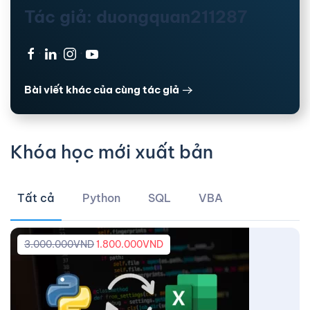
Tác giả: duongquan211287
·
·
·
Bài viết khác của cùng tác giả
Khóa học mới xuất bản
Tất cả
Python
SQL
VBA
3.000.000
VND
1.800.000
VND