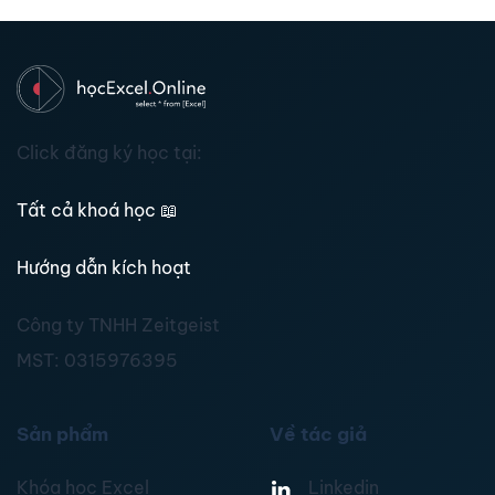
Click đăng ký học tại:
Tất cả khoá học
📖
Hướng dẫn kích hoạt
Công ty TNHH Zeitgeist
MST:
0315976395
Sản phẩm
Về tác giả
Khóa học Excel
Linkedin