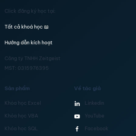
Click đăng ký học tại:
Tất cả khoá học
📖
Hướng dẫn kích hoạt
Công ty TNHH Zeitgeist
MST:
0315976395
Sản phẩm
Về tác giả
Khóa học Excel
Linkedin
Khóa học VBA
YouTube
Khóa học SQL
Facebook