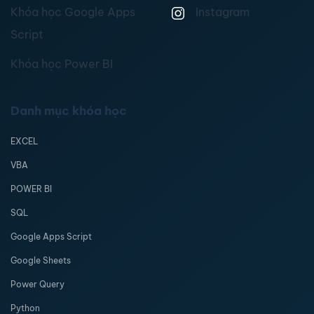
Khóa học Google Apps
Instagram
Script
Khóa học Power BI
Danh mục khóa học
EXCEL
VBA
POWER BI
SQL
Google Apps Script
Google Sheets
Power Query
Python