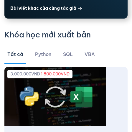
Bài viết khác của cùng tác giả
Khóa học mới xuất bản
Tất cả
Python
SQL
VBA
3.000.000
VND
1.800.000
VND