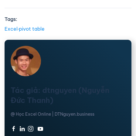
Tags:
Excel
∙
pivot table
Tác giả: dtnguyen (Nguyễn
Đức Thanh)
@ Học Excel Online | DTNguyen.business
·
·
·