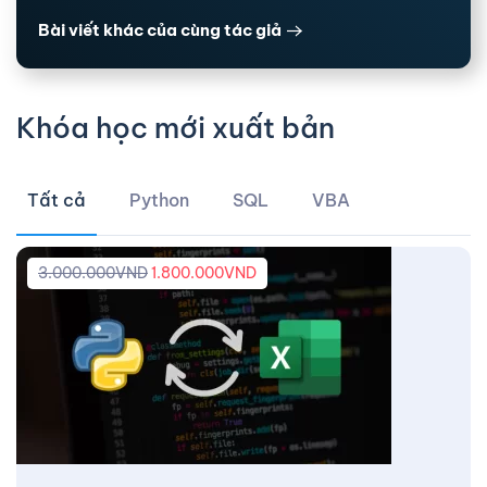
Bài viết khác của cùng tác giả
Khóa học mới xuất bản
Tất cả
Python
SQL
VBA
3.000.000
VND
1.800.000
VND