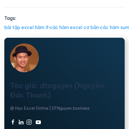
Tags:
bài tập excel hàm if
∙
các hàm excel cơ bản
∙
các hàm sum
Tác giả: dtnguyen (Nguyễn
Đức Thanh)
@ Học Excel Online | DTNguyen.business
·
·
·