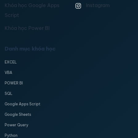
Khóa học Google Apps
Instagram
Script
Khóa học Power BI
Danh mục khóa học
EXCEL
VBA
POWER BI
SQL
Google Apps Script
Google Sheets
Power Query
Python