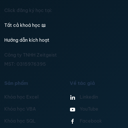
Click đăng ký học tại:
Tất cả khoá học
📖
Hướng dẫn kích hoạt
Công ty TNHH Zeitgeist
MST:
0315976395
Sản phẩm
Về tác giả
Khóa học Excel
Linkedin
Khóa học VBA
YouTube
Khóa học SQL
Facebook