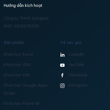
Hướng dẫn kích hoạt
Công ty TNHH Zeitgeist
MST:
0315976395
Sản phẩm
Về tác giả
Khóa học Excel
Linkedin
Khóa học VBA
YouTube
Khóa học SQL
Facebook
Khóa học Google Apps
Instagram
Script
Khóa học Power BI