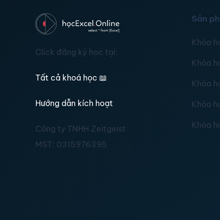
Sản p
Khóa h
Click đăng ký học tại:
Khóa h
Tất cả khoá học
📖
Khóa h
Hướng dẫn kích hoạt
Khóa h
Khóa h
Công ty TNHH Zeitgeist
MST:
0315976395