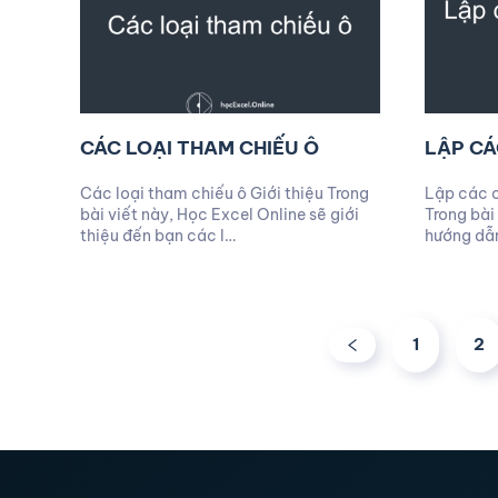
CÁC LOẠI THAM CHIẾU Ô
LẬP CÁ
Các loại tham chiếu ô Giới thiệu Trong
Lập các c
bài viết này, Học Excel Online sẽ giới
Trong bài
thiệu đến bạn các l…
hướng dẫ
1
2