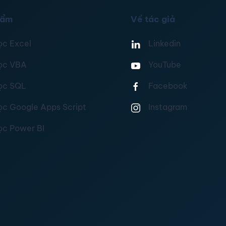
hẩm
Về tác giả
ọc Excel
Linkedin
ọc VBA
YouTube
ọc SQL
Facebook
ọc Google Apps Script
Instagram
ọc Power BI