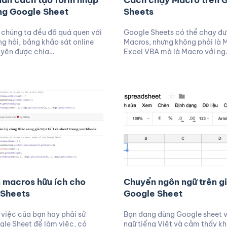
ẫn cách tạo form nhập
Cách chạy Macro trên 
ong Google Sheet
Sheets
chúng ta đều đã quá quen với
Google Sheets có thể chạy đ
g hỏi, bảng khảo sát online
Macros, nhưng không phải là 
uyên được chia…
Excel VBA mà là Macro với ng
 macros hữu ích cho
Chuyển ngôn ngữ trên g
 Sheets
Google Sheet
việc của bạn hay phải sử
Bạn đang dùng Google sheet v
le Sheet để làm việc, có
ngữ tiếng Việt và cảm thấy k