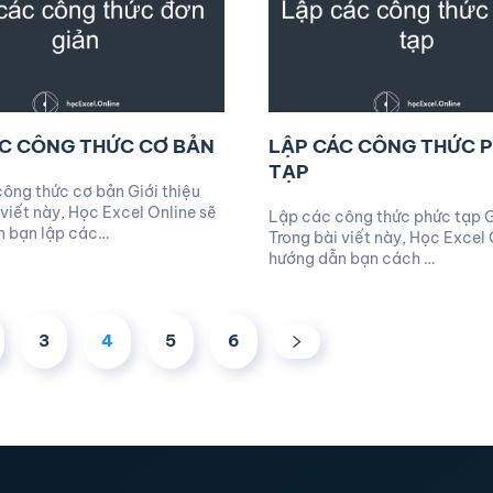
C CÔNG THỨC CƠ BẢN
LẬP CÁC CÔNG THỨC 
TẠP
ông thức cơ bản Giới thiệu
 viết này, Học Excel Online sẽ
Lập các công thức phức tạp G
n bạn lập các…
Trong bài viết này, Học Excel 
hướng dẫn bạn cách …
3
4
5
6