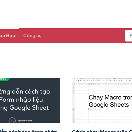
oá Học
Công cụ