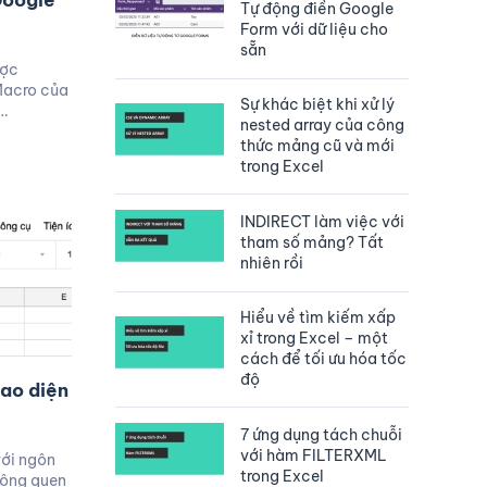
Google
Tự động điền Google
Form với dữ liệu cho
sẵn
ược
Macro của
Sự khác biệt khi xử lý
…
nested array của công
thức mảng cũ và mới
trong Excel
INDIRECT làm việc với
tham số mảng? Tất
nhiên rồi
Hiểu về tìm kiếm xấp
xỉ trong Excel – một
cách để tối ưu hóa tốc
độ
iao diện
7 ứng dụng tách chuỗi
với hàm FILTERXML
ới ngôn
trong Excel
hông quen