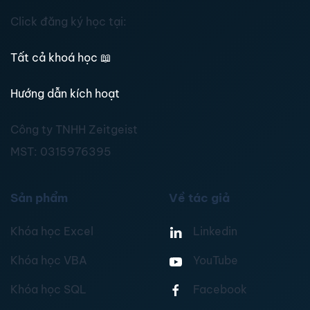
Click đăng ký học tại:
Tất cả khoá học
📖
Hướng dẫn kích hoạt
Công ty TNHH Zeitgeist
MST:
0315976395
Sản phẩm
Về tác giả
Khóa học Excel
Linkedin
Khóa học VBA
YouTube
Khóa học SQL
Facebook