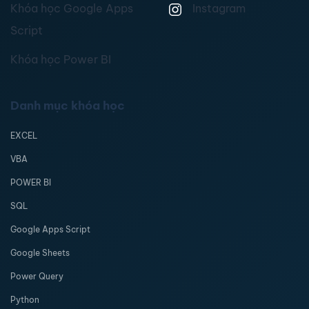
Khóa học Google Apps
Instagram
Script
Khóa học Power BI
Danh mục khóa học
EXCEL
VBA
POWER BI
SQL
Google Apps Script
Google Sheets
Power Query
Python