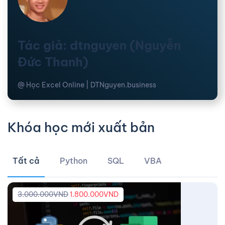
Tác giả: dtnguyen (Nguyễn
Đức Thanh)
@ Học Excel Online | DTNguyen.business
Khóa học mới xuất bản
Tất cả
Python
SQL
VBA
3.000.000
VND
1.800.000
VND