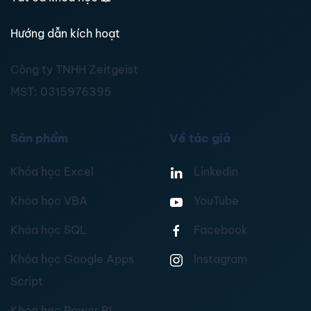
Hướng dẫn kích hoạt
Công ty TNHH Zeitgeist
MST:
0315976395
Sản phẩm
Về tác giả
Khóa học Excel
Linkedin
Khóa học VBA
YouTube
Khóa học SQL
Facebook
Khóa học Google Apps
Instagram
Script
Khóa học Power BI