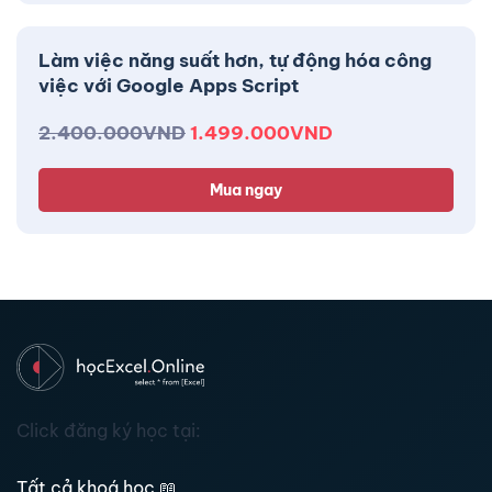
Làm việc năng suất hơn, tự động hóa công
việc với Google Apps Script
2.400.000
VND
1.499.000
VND
Mua ngay
Click đăng ký học tại:
Tất cả khoá học
📖