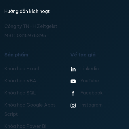
Hướng dẫn kích hoạt
Công ty TNHH Zeitgeist
MST:
0315976395
Sản phẩm
Về tác giả
Khóa học Excel
Linkedin
Khóa học VBA
YouTube
Khóa học SQL
Facebook
Khóa học Google Apps
Instagram
Script
Khóa học Power BI