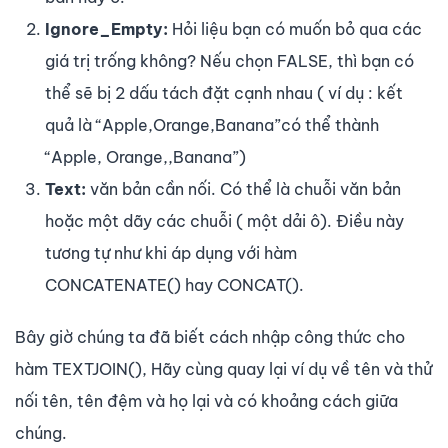
Ignore_Empty:
Hỏi liệu bạn có muốn bỏ qua các
giá trị trống không? Nếu chọn FALSE, thì bạn có
thể sẽ bị 2 dấu tách đặt cạnh nhau ( ví dụ : kết
quả là “Apple,Orange,Banana”có thể thành
“Apple, Orange,,Banana”)
Text:
văn bản cần nối. Có thể là chuỗi văn bản
hoặc một dãy các chuỗi ( một dải ô). Điều này
tương tự như khi áp dụng với hàm
CONCATENATE() hay CONCAT().
Bây giờ chúng ta đã biết cách nhập công thức cho
hàm TEXTJOIN(), Hãy cùng quay lại ví dụ về tên và thử
nối tên, tên đệm và họ lại và có khoảng cách giữa
chúng.