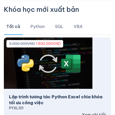
Khóa học mới xuất bản
Tất cả
Python
SQL
VBA
3.000.000
VND
1.800.000
VND
Lập trình tương tác Python Excel chìa khóa
tối ưu công việc
PYXL101
Xem chi tiết