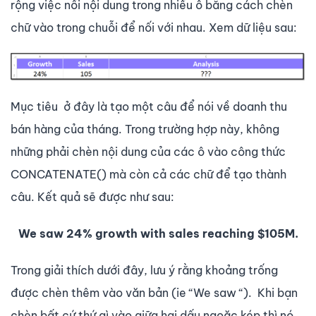
rộng việc nối nội dung trong nhiều ô bằng cách chèn
chữ vào trong chuỗi để nối với nhau. Xem dữ liệu sau:
Mục tiêu ở đây là tạo một câu để nói về doanh thu
bán hàng của tháng. Trong trường hợp này, không
những phải chèn nội dung của các ô vào công thức
CONCATENATE() mà còn cả các chữ để tạo thành
câu. Kết quả sẽ được như sau:
We saw 24% growth with sales reaching $105M.
Trong giải thích dưới đây, lưu ý rằng khoảng trống
được chèn thêm vào văn bản (ie “We saw “). Khi bạn
chèn bất cứ thứ gì vào giữa hai dấu ngoặc kép thì nó