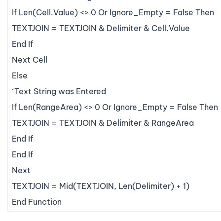
If Len(Cell.Value) <> 0 Or Ignore_Empty = False Then
TEXTJOIN = TEXTJOIN & Delimiter & Cell.Value
End If
Next Cell
Else
‘Text String was Entered
If Len(RangeArea) <> 0 Or Ignore_Empty = False Then
TEXTJOIN = TEXTJOIN & Delimiter & RangeArea
End If
End If
Next
TEXTJOIN = Mid(TEXTJOIN, Len(Delimiter) + 1)
End Function