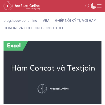
blog.hocexcel.online
VBA
GHÉP NỐI KÝ TỰ VỚI HÀM
CONCAT VÀ TEXTJOIN TRONG EXCEL