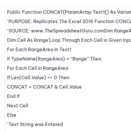
Public Function CONCAT(ParamArray Text1() As Variant
‘PURPOSE: Replicates The Excel 2016 Function CONC
‘SOURCE: www.TheSpreadsheetGuru.comDim RangeAr
Dim Cell As Range’Loop Through Each Cell in Given Inp
For Each RangeArea In Text1
If TypeName(RangeArea) = “Range” Then
For Each Cell In RangeArea
If Len(Cell.Value) <> 0 Then
CONCAT = CONCAT & Cell.Value
End If
Next Cell
Else
‘Text String was Entered