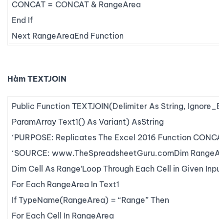
CONCAT = CONCAT & RangeArea
End If
Next RangeAreaEnd Function
Hàm TEXTJOIN
Public Function TEXTJOIN(Delimiter As String, Ignore
ParamArray Text1() As Variant) AsString
‘PURPOSE: Replicates The Excel 2016 Function CONC
‘SOURCE: www.TheSpreadsheetGuru.comDim RangeAr
Dim Cell As Range’Loop Through Each Cell in Given Inp
For Each RangeArea In Text1
If TypeName(RangeArea) = “Range” Then
For Each Cell In RangeArea