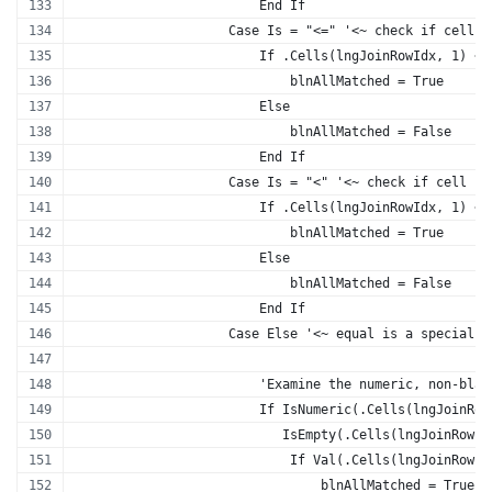
                        End If
                    Case Is = "<=" '<~ check if cell i
                        If .Cells(lngJoinRowIdx, 1) <=
                            blnAllMatched = True
                        Else
                            blnAllMatched = False
                        End If
                    Case Is = "<" '<~ check if cell is
                        If .Cells(lngJoinRowIdx, 1) < 
                            blnAllMatched = True
                        Else
                            blnAllMatched = False
                        End If
                    Case Else '<~ equal is a special c
                        'Examine the numeric, non-blan
                        If IsNumeric(.Cells(lngJoinRow
                           IsEmpty(.Cells(lngJoinRowId
                            If Val(.Cells(lngJoinRowId
                                blnAllMatched = True