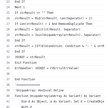
End If
Next i
If strResult <> "" Then
strResult = Mid(strResult, Len(Separator) + 1)
If Len(strResult) > 1 And RemoveDuplicate Then
arrResult = Split(strResult, Separator)
strResult = Join(UniqueArray(arrResult), Separator)
End If
strResult = IIf(blnCondition, Condition & ": " & strRes
End If
JOINIF = strResult
Exit Function
ErrHandler: JOINIF = CVErr(xlErrValue)
End Function
'==============
'UniqueArray: HocExcel.Online
Function UniqueArray(anArray As Variant) As Variant
    Dim d As Object, a As Variant: Set d = CreateObject
    With d