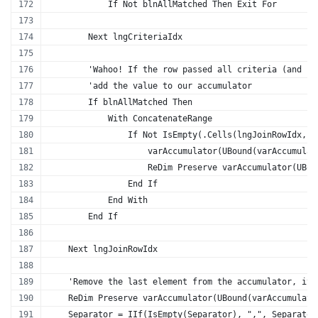
            If Not blnAllMatched Then Exit For
        Next lngCriteriaIdx
        'Wahoo! If the row passed all criteria (and is
        'add the value to our accumulator
        If blnAllMatched Then
            With ConcatenateRange
                If Not IsEmpty(.Cells(lngJoinRowIdx, 1
                    varAccumulator(UBound(varAccumulat
                    ReDim Preserve varAccumulator(UBou
                End If
            End With
        End If
    Next lngJoinRowIdx
    'Remove the last element from the accumulator, it'
    ReDim Preserve varAccumulator(UBound(varAccumulato
    Separator = IIf(IsEmpty(Separator), ",", Separator