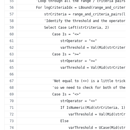
        'Loop through all the range / criteria pairs
        For lngCriteriaIdx = LBound(range_and_criteria
            strCriteria = range_and_criteria_pairs(lng
            'Identify the threshold and the operator f
            Select Case Left(strCriteria, 2)
                Case Is = "<="
                    strOperator = "<="
                    varThreshold = Val(Mid(strCriteria
                Case Is = ">="
                    strOperator = ">="
                    varThreshold = Val(Mid(strCriteria
                'Not equal to (<>) is a little tricky 
                'so we need to check for both of these
                Case Is = "<>"
                    strOperator = "<>"
                    If IsNumeric(Mid(strCriteria, 1)) 
                        varThreshold = Val(Mid(strCrit
                    Else
                        varThreshold = UCase(Mid(strCr