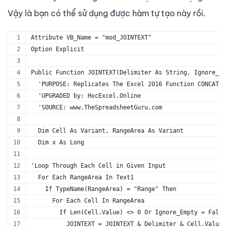
Vậy là bạn có thể sử dụng được hàm tự tạo này rồi.
Attribute VB_Name = "mod_JOINTEXT"
Option Explicit
Public Function JOINTEXT(Delimiter As String, Ignore_Em
  'PURPOSE: Replicates The Excel 2016 Function CONCAT
  'UPGRADED by: HocExcel.Online
  'SOURCE: www.TheSpreadsheetGuru.com
  Dim Cell As Variant, RangeArea As Variant
  Dim x As Long
'Loop Through Each Cell in Given Input
  For Each RangeArea In Text1
    If TypeName(RangeArea) = "Range" Then
      For Each Cell In RangeArea
        If Len(Cell.Value) <> 0 Or Ignore_Empty = False
          JOINTEXT = JOINTEXT & Delimiter & Cell.Value