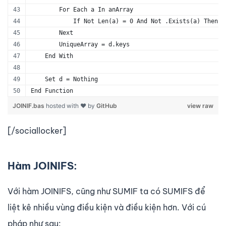
        For Each a In anArray
            If Not Len(a) = 0 And Not .Exists(a) Then .
        Next
        UniqueArray = d.keys
    End With
    Set d = Nothing
End Function
JOINIF.bas
hosted with ❤ by
GitHub
view raw
[/sociallocker]
Hàm JOINIFS:
Với hàm JOINIFS, cũng như SUMIF ta có SUMIFS để
liệt kê nhiều vùng điều kiện và điều kiện hơn. Với cú
pháp như sau: