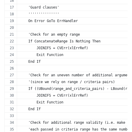
    '''''''''''''''
    'Guard clauses'
    '''''''''''''''
    On Error GoTo ErrHandler
    'Check for an empty range
    If ConcatenateRange Is Nothing Then
        JOINIFS = CVErr(xlErrRef)
        Exit Function
    End If
    'Check for an uneven number of additional argument
    '(since we rely on range / criteria pairs)
    If ((UBound(range_and_criteria_pairs) - LBound(ran
        JOINIFS = CVErr(xlErrRef)
        Exit Function
    End If
    'Check for additional range validity (i.e. make su
    'each passed in criteria range has the same number