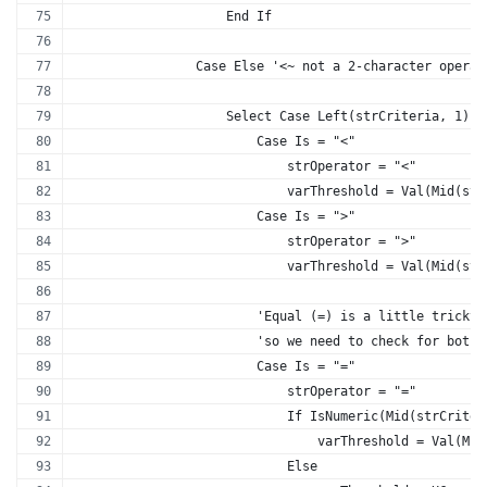
                    End If
                Case Else '<~ not a 2-character operat
                    Select Case Left(strCriteria, 1)
                        Case Is = "<"
                            strOperator = "<"
                            varThreshold = Val(Mid(str
                        Case Is = ">"
                            strOperator = ">"
                            varThreshold = Val(Mid(str
                        'Equal (=) is a little tricky 
                        'so we need to check for both 
                        Case Is = "="
                            strOperator = "="
                            If IsNumeric(Mid(strCriter
                                varThreshold = Val(Mid
                            Else