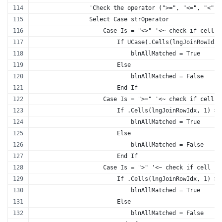
                'Check the operator (">=", "<=", "<", 
                Select Case strOperator
                    Case Is = "<>" '<~ check if cell d
                        If UCase(.Cells(lngJoinRowIdx,
                            blnAllMatched = True
                        Else
                            blnAllMatched = False
                        End If
                    Case Is = ">=" '<~ check if cell i
                        If .Cells(lngJoinRowIdx, 1) >=
                            blnAllMatched = True
                        Else
                            blnAllMatched = False
                        End If
                    Case Is = ">" '<~ check if cell is
                        If .Cells(lngJoinRowIdx, 1) > 
                            blnAllMatched = True
                        Else
                            blnAllMatched = False