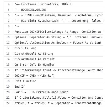
'++ Functions: UniqueArray, JOINIF
'-- HOCEXCEL.ONLINE
'-- =JOINIF(VungDieuKien, DieuKien, VungKetqua, Kytupha
'-- Mac dinh: Kytuphancach: "," , Locbotrung: false, Hi
'--
Function JOINIF(CriteriaRange As Range, Condition As Va
Optional Separator As String = ",", Optional RemoveDupl
Optional blnCondition As Boolean = False) As Variant
Dim i As Long
Dim strResult As String
Dim arrResult As Variant
On Error GoTo ErrHandler
If CriteriaRange.Count <> ConcatenateRange.Count Then
JOINIF = CVErr(xlErrRef)
Exit Function
End If
For i = 1 To CriteriaRange.Count
If CriteriaRange.Cells(i).Value = Condition And Concate
strResult = strResult & Separator & ConcatenateRange.Ce