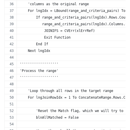
    'columns as the original range
    For lngIdx = LBound(range_and_criteria_pairs) To U
        If range_and_criteria_pairs(lngIdx).Rows.Count
           range_and_criteria_pairs(lngIdx).Columns.Co
            JOINIFS = CVErr(xlErrRef)
            Exit Function
        End If
    Next lngIdx
'''''''''''''''''''
'Process the range'
'''''''''''''''''''
    'Loop through all rows in the target range
    For lngJoinRowIdx = 1 To ConcatenateRange.Rows.Cou
        'Reset the Match flag, which we will try to fl
        blnAllMatched = False