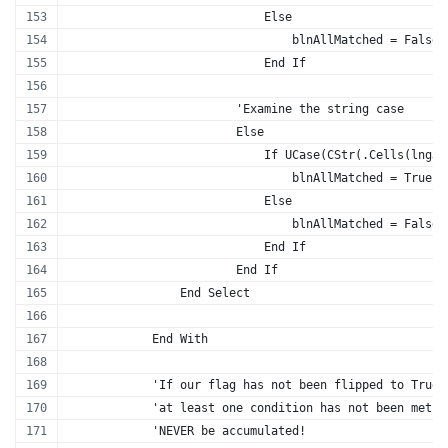
                            Else
                                blnAllMatched = False
                            End If
                        'Examine the string case
                        Else
                            If UCase(CStr(.Cells(lngJo
                                blnAllMatched = True
                            Else
                                blnAllMatched = False
                            End If
                        End If
                End Select
            End With
            'If our flag has not been flipped to True 
            'at least one condition has not been met. 
            'NEVER be accumulated!