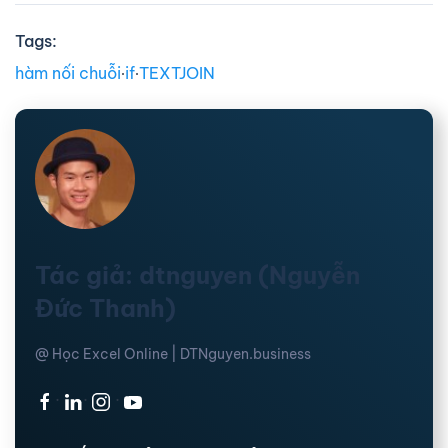
Tags:
hàm nối chuỗi
∙
if
∙
TEXTJOIN
Tác giả: dtnguyen (Nguyễn
Đức Thanh)
@ Học Excel Online | DTNguyen.business
·
·
·