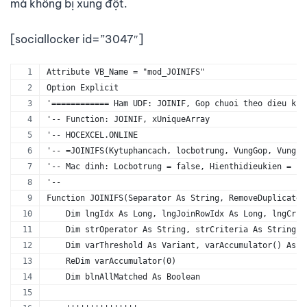
mà không bị xung đột.
[sociallocker id=”3047″]
Attribute VB_Name = "mod_JOINIFS"
Option Explicit
'============ Ham UDF: JOINIF, Gop chuoi theo dieu kie
'-- Function: JOINIF, xUniqueArray
'-- HOCEXCEL.ONLINE
'-- =JOINIFS(Kytuphancach, locbotrung, VungGop, Vung D
'-- Mac dinh: Locbotrung = false, Hienthidieukien = fa
'--
Function JOINIFS(Separator As String, RemoveDuplicate 
    Dim lngIdx As Long, lngJoinRowIdx As Long, lngCrit
    Dim strOperator As String, strCriteria As String
    Dim varThreshold As Variant, varAccumulator() As V
    ReDim varAccumulator(0)
    Dim blnAllMatched As Boolean