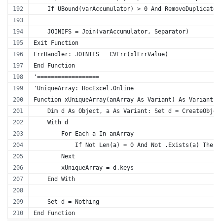
    If UBound(varAccumulator) > 0 And RemoveDuplicate 
    JOINIFS = Join(varAccumulator, Separator)
Exit Function
ErrHandler: JOINIFS = CVErr(xlErrValue)
End Function
'==================
'UniqueArray: HocExcel.Online
Function xUniqueArray(anArray As Variant) As Variant
    Dim d As Object, a As Variant: Set d = CreateObjec
    With d
        For Each a In anArray
            If Not Len(a) = 0 And Not .Exists(a) Then 
        Next
        xUniqueArray = d.keys
    End With
    Set d = Nothing
End Function