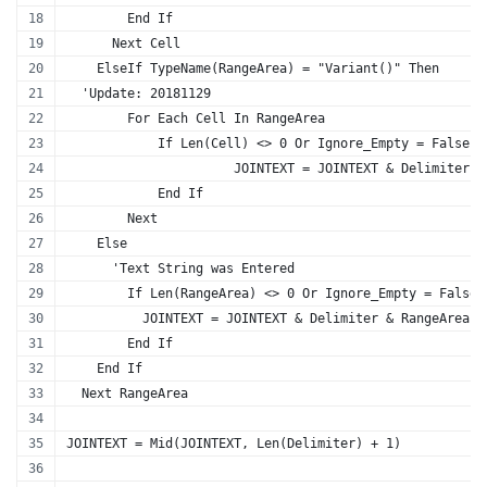
        End If
      Next Cell
    ElseIf TypeName(RangeArea) = "Variant()" Then
  'Update: 20181129
        For Each Cell In RangeArea
            If Len(Cell) <> 0 Or Ignore_Empty = False T
                      JOINTEXT = JOINTEXT & Delimiter &
            End If
        Next
    Else
      'Text String was Entered
        If Len(RangeArea) <> 0 Or Ignore_Empty = False 
          JOINTEXT = JOINTEXT & Delimiter & RangeArea
        End If
    End If
  Next RangeArea
JOINTEXT = Mid(JOINTEXT, Len(Delimiter) + 1)