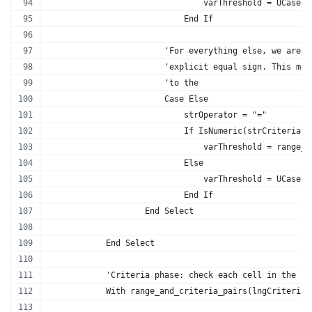
                                varThreshold = UCase(M
                            End If
                        'For everything else, we are a
                        'explicit equal sign. This mea
                        'to the
                        Case Else
                            strOperator = "="
                            If IsNumeric(strCriteria) 
                                varThreshold = range_a
                            Else
                                varThreshold = UCase(r
                            End If
                    End Select
            End Select
            'Criteria phase: check each cell in the pa
            With range_and_criteria_pairs(lngCriteriaI