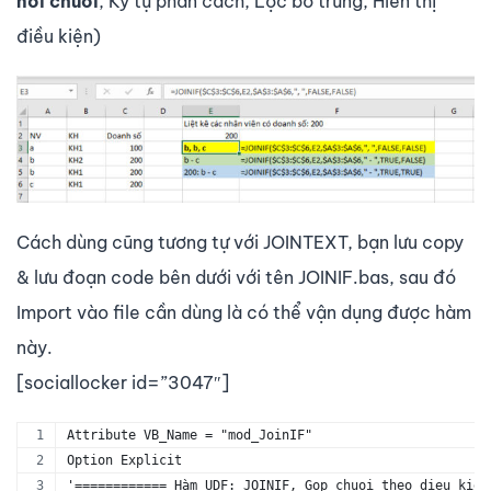
nối chuỗi
, Ký tự phân cách, Lọc bỏ trùng, Hiển thị
điều kiện)
Cách dùng cũng tương tự với JOINTEXT, bạn lưu copy
& lưu đoạn code bên dưới với tên JOINIF.bas, sau đó
Import vào file cần dùng là có thể vận dụng được hàm
này.
[sociallocker id=”3047″]
Attribute VB_Name = "mod_JoinIF"
Option Explicit
'============ Hàm UDF: JOINIF, Gop chuoi theo dieu kien