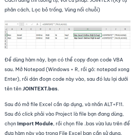
phân cách, Lọc bỏ trống, Vùng nối chuỗi)
Để dùng hàm này, bạn có thể copy đoạn code VBA
sau. Mở Notepad (Windows + R, rồi gõ: notepad xong
Enter), rồi dán đoạn code này vào, sau đó lưu lại dưới
tên tên
JOINTEXT.bas
.
Sau đó mở file Excel cần áp dụng, và nhấn ALT+F11.
Sau đó click phải vào Project là file bạn đang dùng,
chọn
Import Module
, rồi chọn file .bas vừa lưu trên để
đưa hàm này vào trong File Excel bạn cần sử dụng.