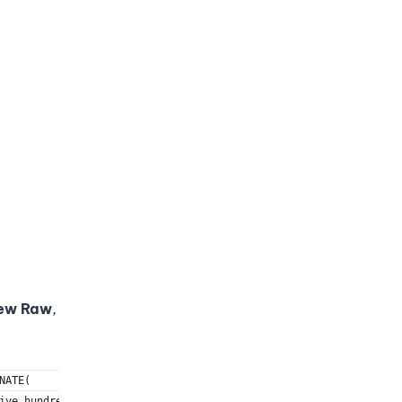
ew Raw
,
NATE(
ive hundred ","six hundred ","seven hundred ","eight hundred ","