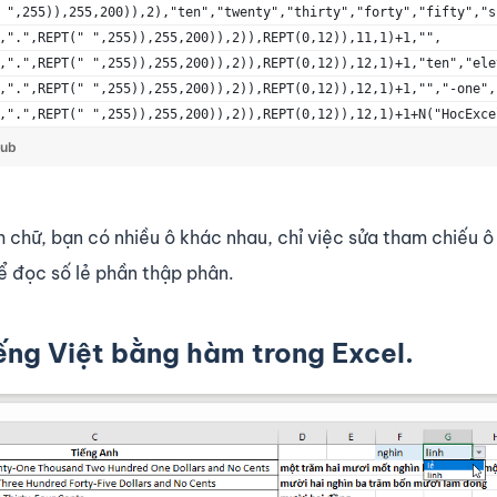
 ",255)),255,200)),2),"ten","twenty","thirty","forty","fifty","s
,".",REPT(" ",255)),255,200)),2)),REPT(0,12)),11,1)+1,"",
,".",REPT(" ",255)),255,200)),2)),REPT(0,12)),12,1)+1,"ten","ele
,".",REPT(" ",255)),255,200)),2)),REPT(0,12)),12,1)+1,"","-one",
,".",REPT(" ",255)),255,200)),2)),REPT(0,12)),12,1)+1+N("HocExce
Hub
 chữ, bạn có nhiều ô khác nhau, chỉ việc sửa tham chiếu ô
ể đọc số lẻ phần thập phân.
ếng Việt bằng hàm trong Excel.