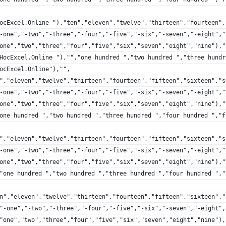
ocExcel.Online "),"ten","eleven","twelve","thirteen","fourteen",
-one","-two","-three","-four","-five","-six","-seven","-eight","
one","two","three","four","five","six","seven","eight","nine"),"
HocExcel.Online "),"","one hundred ","two hundred ","three hundr
ocExcel.Online"),"",
","eleven","twelve","thirteen","fourteen","fifteen","sixteen","s
-one","-two","-three","-four","-five","-six","-seven","-eight","
one","two","three","four","five","six","seven","eight","nine"),"
one hundred ","two hundred ","three hundred ","four hundred ","f
","eleven","twelve","thirteen","fourteen","fifteen","sixteen","s
-one","-two","-three","-four","-five","-six","-seven","-eight","
one","two","three","four","five","six","seven","eight","nine"),"
"one hundred ","two hundred ","three hundred ","four hundred ","
n","eleven","twelve","thirteen","fourteen","fifteen","sixteen","
"-one","-two","-three","-four","-five","-six","-seven","-eight",
"one","two","three","four","five","six","seven","eight","nine"),