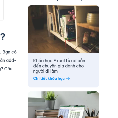
l?
y. Bạn có
sẵn add-
Khóa học Excel từ cơ bản
đến chuyên gia dành cho
g? Câu
người đi làm
Chi tiết khóa học