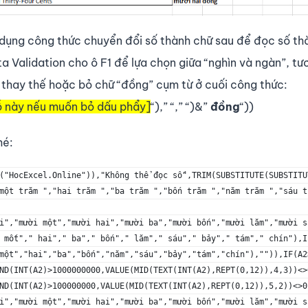
 dụng công thức chuyển đổi số thành chữ sau để đọc số th
ta Validation cho ô F1 để lựa chọn giữa “nghìn và ngàn”, t
ửa thay thế hoặc bỏ chữ “đồng” cụm từ ở cuối công thức:
ỗ này nếu muốn bỏ dấu phẩy]
“),” “,” “)&”
đồng
“))
hé:
("HocExcel.Online")),"Không thể đọc số",TRIM(SUBSTITUTE(SUBSTITU
một trăm ","hai trăm ","ba trăm ","bốn trăm ","năm trăm ","sáu t
i","mười một","mười hai","mười ba","mười bốn","mười lăm","mười s
 mốt"," hai"," ba"," bốn"," lăm"," sáu"," bảy"," tám"," chín"),I
một","hai","ba","bốn","năm","sáu","bảy","tám","chín"),"")),IF(A2
ND(INT(A2)>1000000000,VALUE(MID(TEXT(INT(A2),REPT(0,12)),4,3))<>
ND(INT(A2)>100000000,VALUE(MID(TEXT(INT(A2),REPT(0,12)),5,2))<>0
i","mười một","mười hai","mười ba","mười bốn","mười lăm","mười s