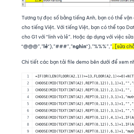
Tương tự đọc số bằng tiếng Anh, bạn có thể vận
cho tiếng Việt. Với tiếng Việt, bạn có thể tạo Da
cho G1 với “linh và lẻ”. Hoặc áp dụng với việc s
“@@@”,”
lẻ
“),”###”,”
nghìn
“),”%%%”,”
, [sửa ch
Chi tiết các bạn tải file demo bên dưới để xem n
=IF(OR(LEN(FLOOR(A2,1))>=13,FLOOR(A2,1)<=0)+N(T
CHOOSE(MID(TEXT(INT(A2),REPT(0,12)),1,1)+1,"","
CHOOSE(MID(TEXT(INT(A2),REPT(0,12)),2,1)+1,"",
CHOOSE(MID(TEXT(INT(A2),REPT(0,12)),3,1)+1,"mườ
CHOOSE(MID(TEXT(INT(A2),REPT(0,12)),3,1)+1,"","
CHOOSE(MID(TEXT(INT(A2),REPT(0,12)),3,1)+1,"","
CHOOSE(MID(TEXT(INT(A2),REPT(0,12)),4,1)+1,IF(A
CHOOSE(MID(TEXT(INT(A2),REPT(0,12)),5,1)+1,IF(A
CHOOSE(MID(TEXT(INT(A2),REPT(0,12)),6,1)+1,"mườ