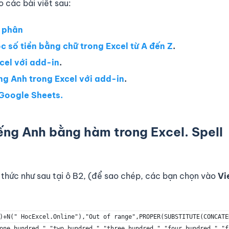
 các bài viết sau:
p phân
 số tiền bằng chữ trong Excel từ A đến Z
.
cel với add-in
.
ng Anh trong Excel với add-in
.
Google Sheets.
ếng Anh bằng hàm trong Excel. Spell
g thức như sau tại ô B2, (để sao chép, các bạn chọn vào
Vi
)+N(" HocExcel.Online"),"Out of range",PROPER(SUBSTITUTE(CONCATE
one hundred ","two hundred ","three hundred ","four hundred ","f