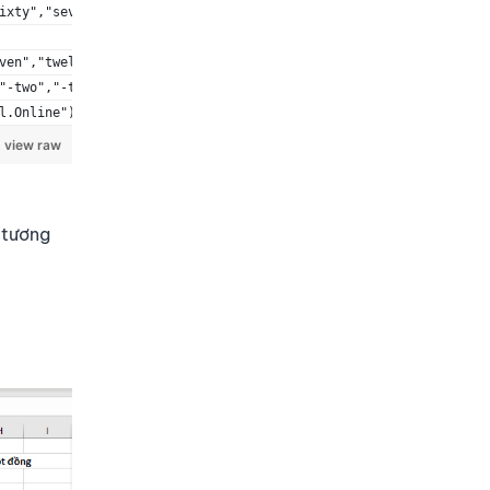
ixty","seventy","eighty","ninety")&" Cents","")&CONCATENATE(
ven","twelve","thirteen","fourteen","fifteen","sixteen","sevente
"-two","-three","-four","-five","-six","-seven","-eight","-nine"
l.Online"),"","one","two","three","four","five","six","seven","e
view raw
 tương