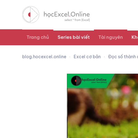
Trang chủ
Series bài viết
Tài nguyên
Kh
blog.hocexcel.online
Excel cơ bản
Đọc số thành 