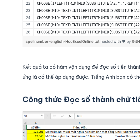
CHOOSE(1*LEFT(TRIM(MID(SUBSTITUTE(A2,".",REPT("
CHOOSE(MID(TEXT(INT(LEFT(TRIM(MID(SUBSTITUTE(A2
CHOOSE(MID(TEXT(INT(LEFT(TRIM(MID(SUBSTITUTE(A2
CHOOSE(MID(TEXT(INT(LEFT(TRIM(MID(SUBSTITUTE(A2
CHOOSE(MID(TEXT(INT(LEFT(TRIM(MID(SUBSTITUTE(A2
spellnumber-english-HocExcelOnline.txt
hosted with ❤ by
Git
Kết quả ta có hàm vận dụng để đọc số tiền thành
ứng là có thể áp dụng được. Tiếng Anh bạn có th
Công thức Đọc số thành chữ ti