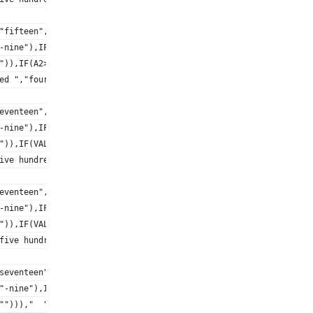
"fifteen","sixteen","seventeen","eighteen","nineteen"),"twenty",
-nine"),IF(VALUE(MID(TEXT(INT(A2),REPT(0,12)),2,1))=0,
")),IF(A2>=10^9," billion ",""),
ed ","four hundred ","five hundred ","six hundred ","seven hundr
eventeen","eighteen","nineteen"),"twenty","thirty","forty","fift
-nine"),IF(VALUE(MID(TEXT(INT(A2),REPT(0,12)),5,1))=0,
")),IF(VALUE(MID(TEXT(INT(A2),REPT(0,12)),4,3))>0," million ",""
ive hundred ","six hundred ","seven hundred ","eight hundred ","
eventeen","eighteen","nineteen"),"twenty","thirty","forty","fift
-nine"),IF(VALUE(MID(TEXT(INT(A2),REPT(0,12)),8,1))=0,
")),IF(VALUE(MID(TEXT(INT(A2),REPT(0,12)),7,3))," thousand ","")
five hundred ","six hundred ","seven hundred ","eight hundred ",
seventeen","eighteen","nineteen"),"twenty","thirty","forty","fif
"-nine"),IF(VALUE(MID(TEXT(INT(A2),REPT(0,12)),11,1))=0,
""))),"  "," ")&IF(FLOOR(A2,1)>1," dollars"," dollar"))&IF(ISERR