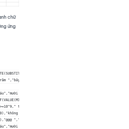
ành chữ
ương ứng
TE(SUBSTITUTE(SUBSTITUTE(CONCATENATE(
răm ","bảy trăm ","tám trăm ","chín trăm "),
áu","mười bảy","mười tám","mười chín"),"hai mươi","ba mươi","bốn
F(VALUE(MID(TEXT(INT(A2),REPT(0,12)),2,1))=0,
>=10^9," tỷ%%% ",""),
0),"không trăm ",""),"một trăm ","hai trăm ","ba trăm ","bốn tră
),"@@@ ",""),
áu","mười bảy","mười tám","mười chín"),"hai mươi","ba mươi","bốn