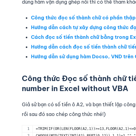
dùng hàm vận dụng ghép nối thì có thể tham khảo
Công thức đọc số thành chữ có phần thậ
Hướng dẫn cách tự xây dựng công thức đọc
Cách đọc số tiền thành chữ bằng trong Ex
Hướng dẫn cách đọc số tiền thành chữ tiế
Hướng dẫn sử dụng hàm Docso, VND trên 
Công thức Đọc số thành chữ ti
number in Excel without VBA
Giả sử bạn có số tiền ô A2, và bạn thiết lập côn
rồi sau đó sao chép công thức nhé!)
=TRIM(IF(OR(LEN(FLOOR(A2,1))>=13,FLOOR(A2,1)<=0
CHOOSE(MID(TEXT(INT(A2),REPT(0,12)),1,1)+1,"","