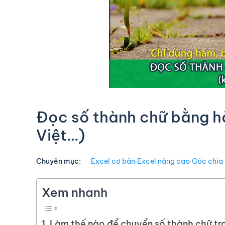
Đọc số thành chữ bằng hà
Việt…)
Chuyên mục:
Excel cơ bản
∙
Excel nâng cao
∙
Góc chia
Xem nhanh
Làm thế nào để chuyển số thành chữ tr