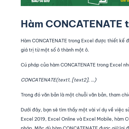
Hàm CONCATENATE tr
Hàm CONCATENATE trong Excel được thiết kế để 
giá trị từ một số ô thành một ô.
Cú pháp của hàm CONCATENATE trong Excel nh
CONCATENATE(text1, [text2], …)
Trong đó văn bản là một chuỗi văn bản, tham chi
Dưới đây, bạn sẽ tìm thấy một vài ví dụ về việ
Excel 2019, Excel Online và Excel Mobile, hà
pháp. Mặc dù hàm CONCATENATE được giữ lại để