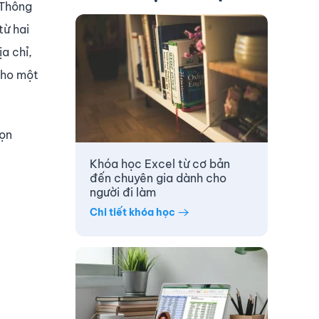
 Thông
từ hai
a chỉ,
cho một
họn
Khóa học Excel từ cơ bản
đến chuyên gia dành cho
người đi làm
Chi tiết khóa học