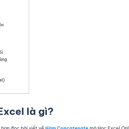
hác
ối
vùng
el)
Excel là gì?
 bạn đọc bài viết về
Hàm Concatenate
mà Học Excel Onl