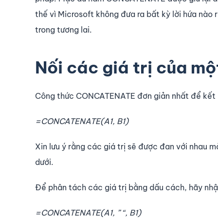
thế vì Microsoft không đưa ra bất kỳ lời hứa n
trong tương lai.
Nối các giá trị của mộ
Công thức CONCATENATE đơn giản nhất để kết hợ
=CONCATENATE(A1, B1)
Xin lưu ý rằng các giá trị sẽ được đan với nhau 
dưới.
Để phân tách các giá trị bằng dấu cách, hãy nhập
=CONCATENATE(A1, ” “, B1)