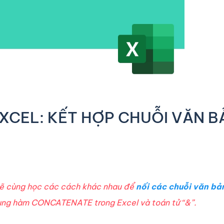
CEL: KẾT HỢP CHUỖI VĂN B
ẽ cùng học các cách khác nhau để
nối các chuỗi văn bản
ụng hàm CONCATENATE trong Excel và toán tử “&”.