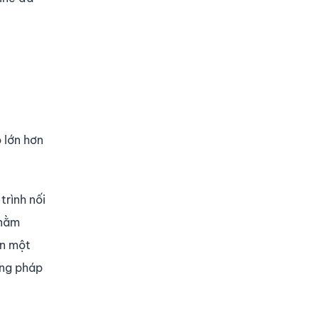
 lớn hơn
trình nối
 nằm
èn một
ơng pháp