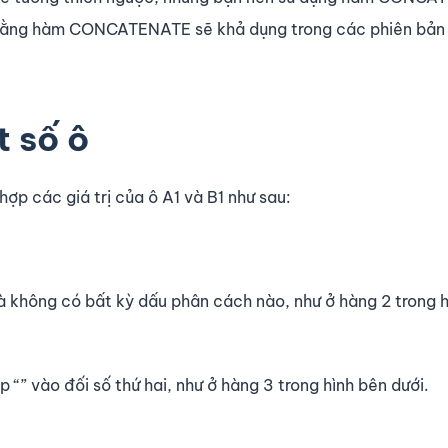
ào rằng hàm CONCATENATE sẽ khả dụng trong các phiên bản
t số ô
p các giá trị của ô A1 và B1 như sau:
mà không có bất kỳ dấu phân cách nào, như ở hàng 2 trong 
 “” vào đối số thứ hai, như ở hàng 3 trong hình bên dưới.