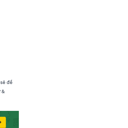
 sẽ đề
ử &