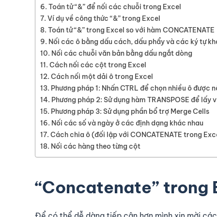
Toán tử “&” để nối các chuỗi trong Excel
Ví dụ về công thức “&” trong Excel
Toán tử “&” trong Excel so với hàm CONCATENATE
Nối các ô bằng dấu cách, dấu phẩy và các ký tự k
Nối các chuỗi văn bản bằng dấu ngắt dòng
Cách nối các cột trong Excel
Cách nối một dải ô trong Excel
Phương pháp 1: Nhấn CTRL để chọn nhiều ô được n
Phương pháp 2: Sử dụng hàm TRANSPOSE để lấy 
Phương pháp 3: Sử dụng phần bổ trợ Merge Cells
Nối các số và ngày ở các định dạng khác nhau
Cách chia ô (đối lập với CONCATENATE trong Exc
Nối các hàng theo từng cột
“Concatenate” trong 
Để có thể dễ dàng tiếp cận hơn mình xin mời các