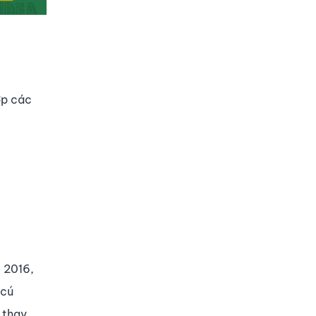
ợp các
 2016,
 cú
 thay