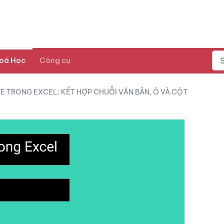
oá Học
Công cụ
 TRONG EXCEL: KẾT HỢP CHUỖI VĂN BẢN, Ô VÀ CỘT