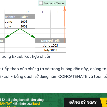
rong Excel: Kết hợp chuỗi
t tiếp theo của chúng ta và trong hướng dẫn này, chúng ta
g Excel – bằng cách sử dụng hàm CONCATENATE và toán t