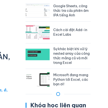
Google Sheets, công
thức tra cứu phiên âm
IPA tiếng Anh
Cách cài đặt Add-in
Excel Labs
Sự khác biệt khi xử lý
nested array của công
ẢN,
thức mảng cũ và mới
trong Excel
Microsoft đang mang
Python tới Excel, các
bạn ơi!
, ô,
Khóa học liên quan