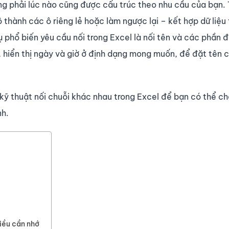
ông phải lúc nào cũng được cấu trúc theo nhu cầu của bạn.
thành các ô riêng lẻ hoặc làm ngược lại – kết hợp dữ liệu 
 phổ biến yêu cầu nối trong Excel là nối tên và các phần đị
c, hiển thị ngày và giờ ở định dạng mong muốn, để đặt tên 
kỹ thuật nối chuỗi khác nhau trong Excel để bạn có thể c
nh.
iều cần nhớ