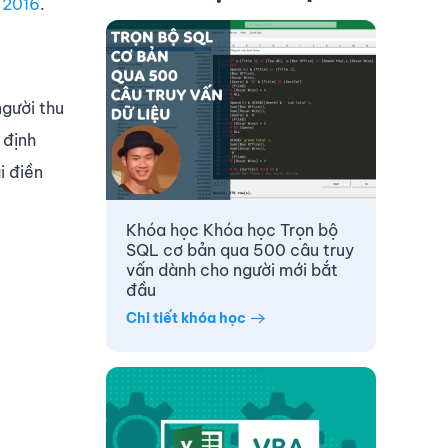
 2016
.
người thu
 định
i điền
Khóa học Khóa học Trọn bộ
SQL cơ bản qua 500 câu truy
vấn dành cho người mới bắt
đầu
Chi tiết khóa học