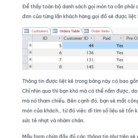
Để thấy toàn bộ danh sách gọi món ta cần phải 
đơn của từng lần khách hàng gọi đồ sẽ được liệt 
Thông tin được liệt kê trong bảng này có bao g
Chỉ nhìn qua thì bạn khó mà có thể nắm được, do 
mà nó tham chiếu. Bên cạnh đó, bạn sẽ mất công 
món của khách., từ đó việc đi tìm số liệu sẽ tốn
sức tẻ nhạt và nhàm chán.
Mẫu form chứa đầy đủ các thông tin như trên sẽ 