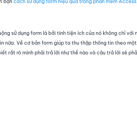
n bạn
cách sử dụng form hiệu quả trong phần mềm Access
ộng sử dụng form là bởi tính tiện ích của nó không chỉ với 
n nữa. Về cơ bản form giúp ta thu thập thông tin theo một
ết rất rõ mình phải trả lời như thế nào và câu trả lời sẽ phả