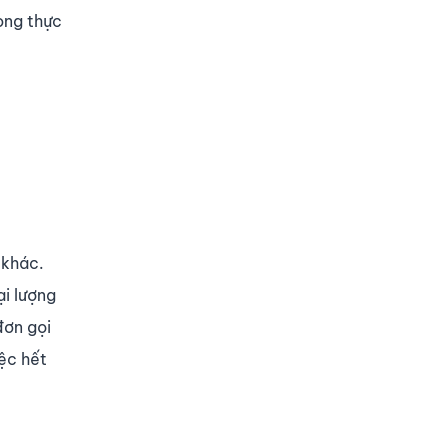
ong thực
 khác.
ại lượng
đơn gọi
iệc hết