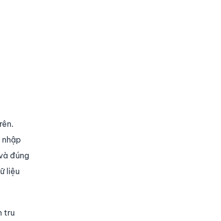
rên.
ể nhập
 và đúng
ữ liệu
 tru