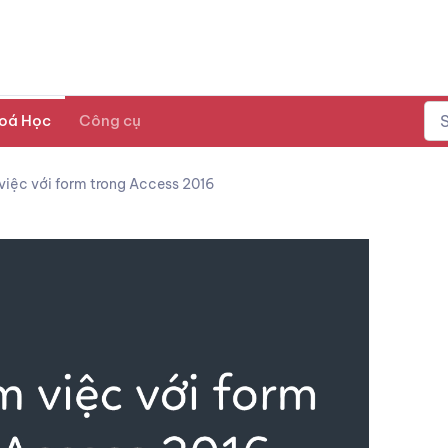
oá Học
Công cụ
việc với form trong Access 2016