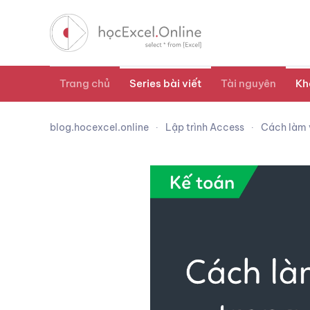
Trang chủ
Series bài viết
Tài nguyên
Kh
blog.hocexcel.online
Lập trình Access
Cách làm 