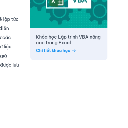
ẽ lập tức
điền
Khóa học Lập trình VBA nâng
ừ các
cao trong Excel
ữ liệu
Chi tiết khóa học
giá
 được lưu