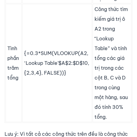
Công thức tìm
kiếm giá trị ô
A2 trong
“Lookup
Tình
Table” và tính
{=0.3*SUM(VLOOKUP(A2,
phần
tổng các giá
‘Lookup Table’$A$2:$D$10,
trăm
trị trong các
{2,3,4}, FALSE))}
tổng
cột B, C và D
trong cùng
một hàng, sau
đó tính 30%
tổng.
Lưu ý: Vì tất cả các công thức trên đều là công thức