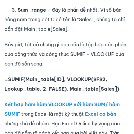
3.
Sum_range
– đây là phần dễ nhất. Vì số bán
hàng nằm trong cột C có tên là “Sales”, chúng ta chỉ
cần đặt Main_table[Sales].
Bây giờ, tất cả những gì bạn cần là tập hợp các phần
của công thức và công thức SUMIF + VLOOKUP của
bạn đã sẵn sàng:
=SUMIF(Main_table[ID], VLOOKUP($F$2,
Lookup_table, 2, FALSE), Main_table[Sales])
Kết hợp hàm hàm VLOOKUP với hàm SUM/ hàm
SUMIF
trong Excel là một kỹ thuật
Excel cơ bản
nhưng khá dễ nhầm. Học Excel Online hy vọng các
bạn đã nắm rõ cách kết hợp qua bài viết này. Trân