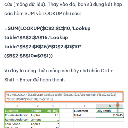
cứu (mảng dữ liệu). Thay vào đó, bạn sử dụng kết hợp
các hàm SUM và LOOKUP như sau:
=SUM(LOOKUP($C$2:$C$10,’Lookup
table’!$A$2:$A$16,’Lookup
table’!$B$2:$B$16)*$D$2:$D$10*
($B$2:$B$10=$G$1))
Vì đây là công thức mảng nên hãy nhớ nhấn Ctrl +
Shift + Enter để hoàn thành.