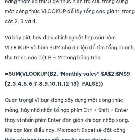
bằng tham số thứ 3 để thực hiện tra cứu trong cùng
một công thức VLOOKUP để lấy tổng các giá trị trong
cột 2, 3 và 4.
Và bây giờ, hãy điều chỉnh sự kết hợp của hàm
VLOOKUP và hàm SUM cho dữ liệu để tìm tổng doanh
thu trong các cột B – M trong bảng trên:
=SUM(VLOOKUP(B2, ‘Monthly sales’! $A$2:$M$9,
{2,3,4,5,6,7,8,9,10,11,12,13}, FALSE))
Quan trọng! Vì bạn đang xây dựng một công thức
mảng, hãy nhớ nhấn tổ hợp phím Ctrl + Shift + Enter
thay vì nhấn phím Enter đơn giản khi bạn nhập xong.
Khi bạn làm điều này, Microsoft Excel sẽ đặt công
thức của bạn trong dấu ngoặc nhọn như sau: