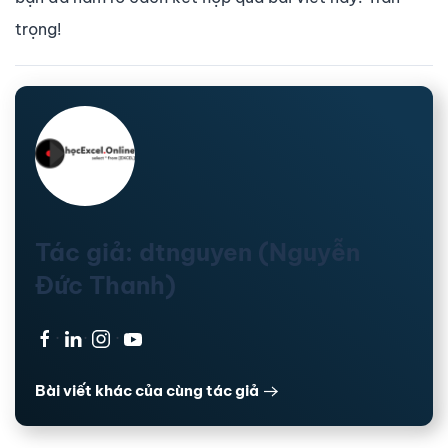
trọng!
Tác giả: dtnguyen (Nguyễn
Đức Thanh)
·
·
·
Bài viết khác của cùng tác giả