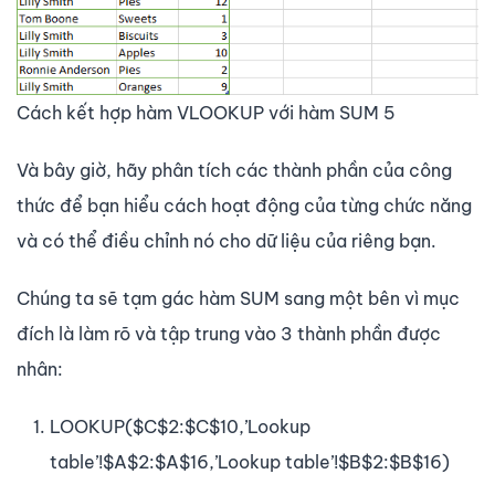
Cách kết hợp hàm VLOOKUP với hàm SUM 5
Và bây giờ, hãy phân tích các thành phần của công
thức để bạn hiểu cách hoạt động của từng chức năng
và có thể điều chỉnh nó cho dữ liệu của riêng bạn.
Chúng ta sẽ tạm gác hàm SUM sang một bên vì mục
đích là làm rõ và tập trung vào 3 thành phần được
nhân:
LOOKUP($C$2:$C$10,’Lookup
table’!$A$2:$A$16,’Lookup table’!$B$2:$B$16)