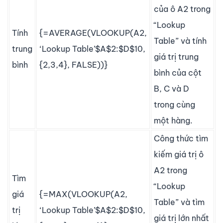
của ô A2 trong
“Lookup
Tính
{=AVERAGE(VLOOKUP(A2,
Table” và tính
trung
‘Lookup Table’$A$2:$D$10,
giá trị trung
bình
{2,3,4}, FALSE))}
bình của cột
B, C và D
trong cùng
một hàng.
Công thức tìm
kiếm giá trị ô
A2 trong
Tìm
“Lookup
giá
{=MAX(VLOOKUP(A2,
Table” và tìm
trị
‘Lookup Table’$A$2:$D$10,
giá trị lớn nhất