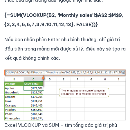
{=SUM(VLOOKUP(B2, ‘Monthly sales’!$A$2:$M$9,
{2,3,4,5,6,7,8,9,10,11,12,13}, FALSE))}
Nếu bạn nhấn phím Enter như bình thường, chỉ giá trị
đầu tiên trong mảng mới được xử lý, điều này sẽ tạo ra
kết quả không chính xác.
Excel VLOOKUP và SUM – tìm tổng các giá trị phù