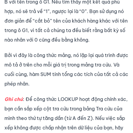
B với tên trong ô G1. Nếu tìm thấy một kết quả phù
hợp, nó sẽ trả về “1”, ngược lại là “0”. Bạn sử dụng nó
đơn giản để “cắt bỏ” tên của khách hàng khác với tên
trong ô G1, vì tất cả chúng ta đều biết rằng bất kỳ số
nào nhân với 0 cũng đều bằng không.
Bởi vì đây là công thức mảng, nó lặp lại quá trình được
mô tả ở trên cho mỗi giá trị trong mảng tra cứu. Và
cuối cùng, hàm SUM tính tổng các tích của tất cả các
phép nhân.
Ghi chú
: Để công thức LOOKUP hoạt động chính xác,
bạn cần sắp xếp cột tra cứu trong bảng Tra cứu của
mình theo thứ tự tăng dần (từ A đến Z). Nếu việc sắp
xếp không được chấp nhận trên dữ liệu của bạn, hãy