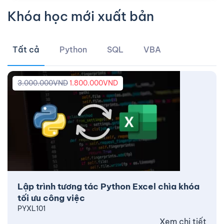
Khóa học mới xuất bản
Tất cả
Python
SQL
VBA
3.000.000
VND
1.800.000
VND
Lập trình tương tác Python Excel chìa khóa
tối ưu công việc
PYXL101
Xem chi tiết