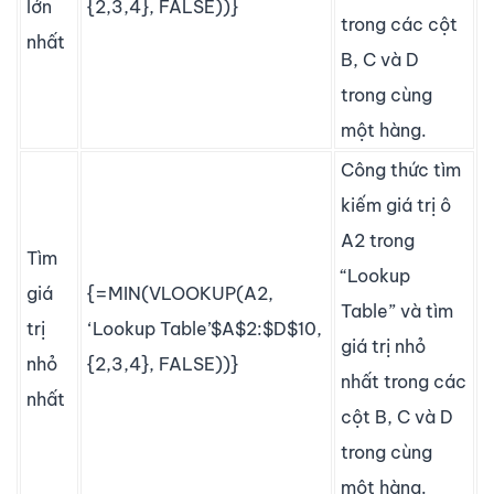
lớn
{2,3,4}, FALSE))}
trong các cột
nhất
B, C và D
trong cùng
một hàng.
Công thức tìm
kiếm giá trị ô
A2 trong
Tìm
“Lookup
giá
{=MIN(VLOOKUP(A2,
Table” và tìm
trị
‘Lookup Table’$A$2:$D$10,
giá trị nhỏ
nhỏ
{2,3,4}, FALSE))}
nhất trong các
nhất
cột B, C và D
trong cùng
một hàng.