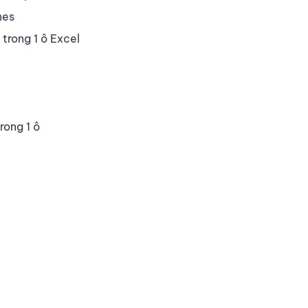
nes
trong 1 ô Excel
rong 1 ô