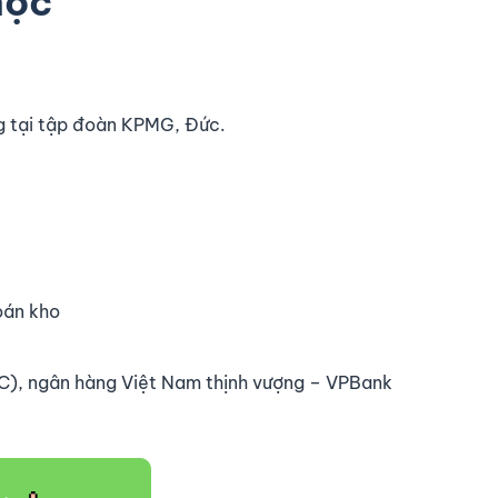
học
g tại tập đoàn KPMG, Đức.
oán kho
CC), ngân hàng Việt Nam thịnh vượng – VPBank