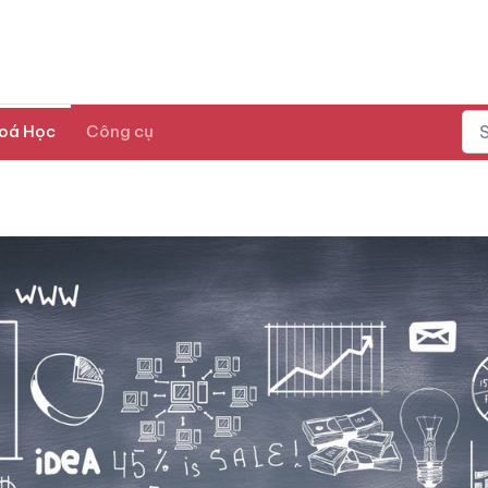
oá Học
Công cụ