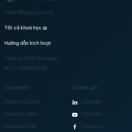
Click đăng ký học tại:
Tất cả khoá học
📖
Hướng dẫn kích hoạt
Công ty TNHH Zeitgeist
MST:
0315976395
Sản phẩm
Về tác giả
Khóa học Excel
Linkedin
Khóa học VBA
YouTube
Khóa học SQL
Facebook