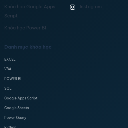
Khóa học Google Apps
Instagram
Script
Khóa học Power BI
Danh mục khóa học
EXCEL
VBA
POWER BI
SQL
Google Apps Script
Google Sheets
Power Query
Python