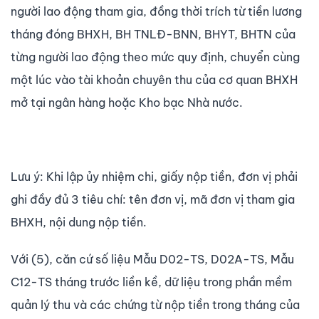
người lao động tham gia, đồng thời trích từ tiền lương
tháng đóng BHXH, BH TNLĐ-BNN, BHYT, BHTN của
từng người lao động theo mức quy định, chuyển cùng
một lúc vào tài khoản chuyên thu của cơ quan BHXH
mở tại ngân hàng hoặc Kho bạc Nhà nước.
Lưu ý: Khi lập ủy nhiệm chi, giấy nộp tiền, đơn vị phải
ghi đầy đủ 3 tiêu chí: tên đơn vị, mã đơn vị tham gia
BHXH, nội dung nộp tiền.
Với (5), căn cứ số liệu Mẫu D02-TS, D02A-TS, Mẫu
C12-TS tháng trước liền kề, dữ liệu trong phần mềm
quản lý thu và các chứng từ nộp tiền trong tháng của