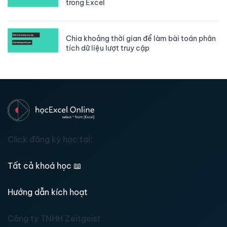
trong Excel
Chia khoảng thời gian để làm bài toán phân
tích dữ liệu lượt truy cập
Click đăng ký học tại:
Tất cả khoá học
📖
Hướng dẫn kích hoạt
Công ty TNHH Zeitgeist