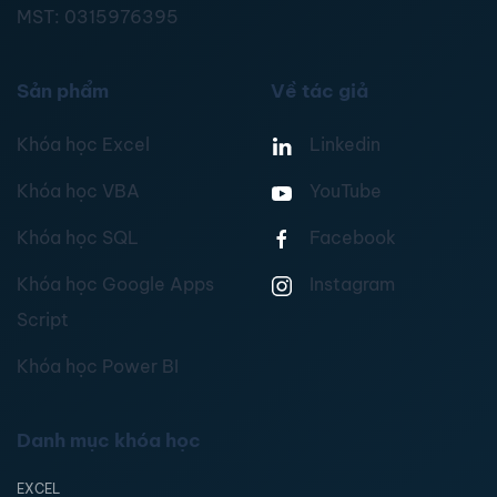
MST:
0315976395
Sản phẩm
Về tác giả
Khóa học Excel
Linkedin
Khóa học VBA
YouTube
Khóa học SQL
Facebook
Khóa học Google Apps
Instagram
Script
Khóa học Power BI
Danh mục khóa học
EXCEL