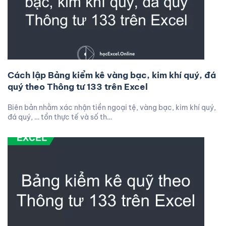
Cách lập Bảng kiểm kê vàng bạc, kim khí quý, đá
quý theo Thông tư 133 trên Excel
Biên bản nhằm xác nhận tiền ngoại tệ, vàng bạc, kim khí quý,
đá quý, … tồn thực tế và số th…