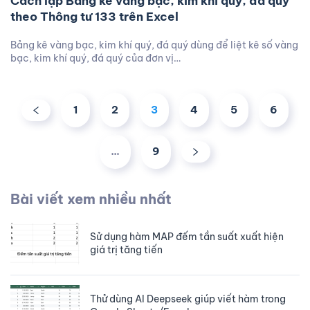
Cách lập Bảng kê vàng bạc, kim khí quý, đá quý
theo Thông tư 133 trên Excel
Bảng kê vàng bạc, kim khí quý, đá quý dùng để liệt kê số vàng
bạc, kim khí quý, đá quý của đơn vị…
1
2
3
4
5
6
…
9
Bài viết xem nhiều nhất
Sử dụng hàm MAP đếm tần suất xuất hiện
giá trị tăng tiến
Thử dùng AI Deepseek giúp viết hàm trong