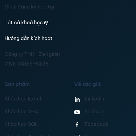
Click đăng ký học tại:
Tất cả khoá học
📖
Hướng dẫn kích hoạt
Công ty TNHH Zeitgeist
MST:
0315976395
Sản phẩm
Về tác giả
Khóa học Excel
Linkedin
Khóa học VBA
YouTube
Khóa học SQL
Facebook