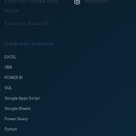
Khóa học Google Apps
Instagram
Script
Khóa học Power BI
Danh mục khóa học
EXCEL
VBA
POWER BI
SQL
Google Apps Script
Google Sheets
Power Query
Python