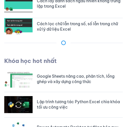
Cách lấy danh sách ngẫu nhiên không trùng
lặp trong Excel
Cách lọc chữ lẫn trong số, số lẫn trong chữ
xử lý dữ liệu Excel
Cách sử dụng mảng trong Google apps
script hay JavaScript
Khóa học hot nhất
Cách sử dụng hàm FILTERXML để tách và
sắp xếp dữ liệu trong Excel
Google Sheets nâng cao, phân tích, lồng
ghép và xây dựng công thức
Cách chèn dữ liệu nhanh vào nhiều files
Excel không cần mở file
Lập trình tương tác Python Excel chìa khóa
tối ưu công việc
Cách chuẩn bị connection string để kết nối
từ VBA Excel tới SQL Server