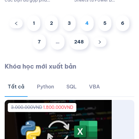
các bạn đã gặp phả…
Sheets từ Power B…
1
2
3
4
5
6
7
…
248
Khóa học mới xuất bản
Tất cả
Python
SQL
VBA
3.000.000
VND
1.800.000
VND