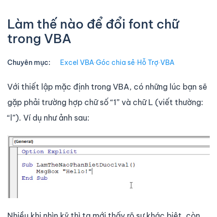
Làm thế nào để đổi font chữ
trong VBA
Chuyên mục:
Excel VBA
∙
Góc chia sẻ
∙
Hỗ Trợ
∙
VBA
Với thiết lập mặc định trong VBA, có những lúc bạn sẽ
gặp phải trường hợp chữ số “1” và chữ L (viết thường:
“l”). Ví dụ như ảnh sau:
Nhiều khi nhìn kỹ thì ta mới thấy rõ sự khác biệt, còn