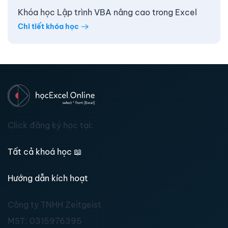
Khóa học Lập trình VBA nâng cao trong Excel
Chi tiết khóa học
Click đăng ký học tại:
Tất cả khoá học
📖
Hướng dẫn kích hoạt
Công ty TNHH Zeitgeist
MST:
0315976395