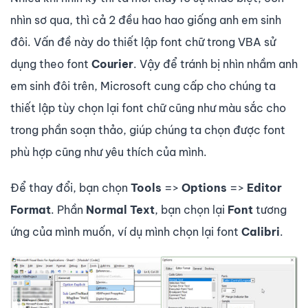
nhìn sơ qua, thì cả 2 đều hao hao giống anh em sinh
đôi. Vấn đề này do thiết lập font chữ trong VBA sử
dụng theo font
Courier
. Vậy để tránh bị nhìn nhầm anh
em sinh đôi trên, Microsoft cung cấp cho chúng ta
thiết lập tùy chọn lại font chữ cũng như màu sắc cho
trong phần soạn thảo, giúp chúng ta chọn được font
phù hợp cũng như yêu thích của mình.
Để thay đổi, bạn chọn
Tools
=>
Options
=>
Editor
Format
. Phần
Normal Text
, bạn chọn lại
Font
tương
ứng của mình muốn, ví dụ mình chọn lại font
Calibri
.