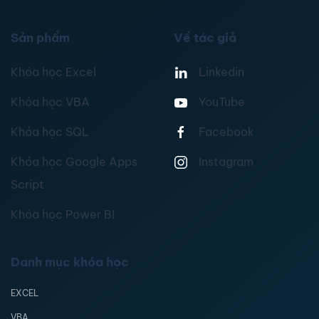
Sản phẩm
Về tác giả
Khóa học Excel
Linkedin
Khóa học VBA
YouTube
Khóa học SQL
Facebook
Khóa học Google Apps
Instagram
Script
Khóa học Power BI
Danh mục khóa học
EXCEL
VBA