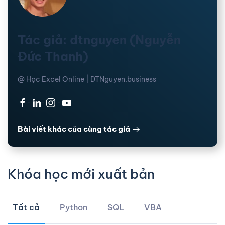
Tác giả: dtnguyen (Nguyễn
Đức Thanh)
@ Học Excel Online | DTNguyen.business
·
·
·
Bài viết khác của cùng tác giả
Khóa học mới xuất bản
Tất cả
Python
SQL
VBA