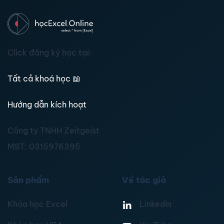
Click đăng ký học tại:
Tất cả khoá học
📖
Hướng dẫn kích hoạt
Công ty TNHH Zeitgeist
MST:
0315976395
Sản phẩm
Về tác giả
Khóa học Excel
Linkedin