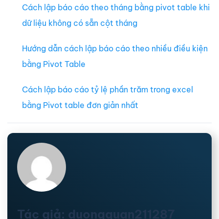
Cách lập báo cáo theo tháng bằng pivot table khi
dữ liệu không có sẵn cột tháng
Hướng dẫn cách lập báo cáo theo nhiều điều kiện
bằng Pivot Table
Cách lập báo cáo tỷ lệ phần trăm trong excel
bằng Pivot table đơn giản nhất
Tác giả: duongquan211287