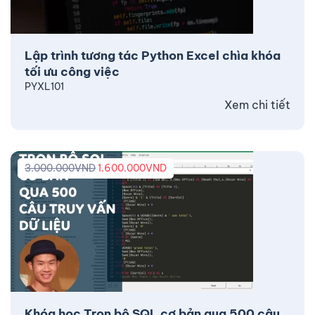
Lập trình tương tác Python Excel chìa khóa
tối ưu công việc
PYXL101
Xem chi tiết
3.000.000
VND
1.600.000
VND
Khóa học Trọn bộ SQL cơ bản qua 500 câu