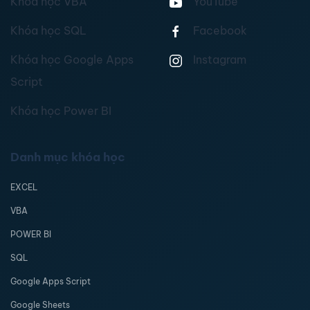
Khóa học VBA
YouTube
Khóa học SQL
Facebook
Khóa học Google Apps
Instagram
Script
Khóa học Power BI
Danh mục khóa học
EXCEL
VBA
POWER BI
SQL
Google Apps Script
Google Sheets