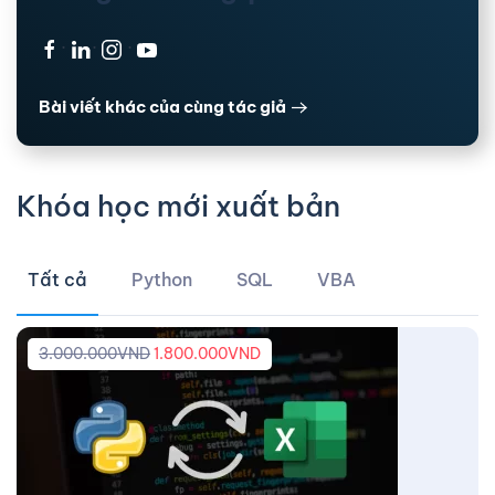
·
·
·
Bài viết khác của cùng tác giả
Khóa học mới xuất bản
Tất cả
Python
SQL
VBA
3.000.000
VND
1.800.000
VND