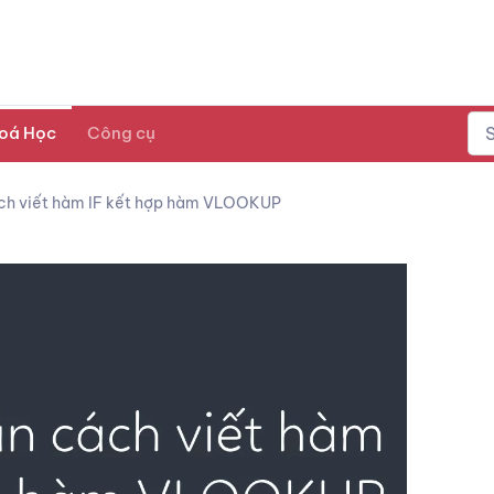
oá Học
Công cụ
ch viết hàm IF kết hợp hàm VLOOKUP