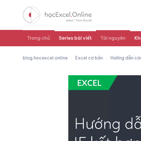
Trang chủ
Series bài viết
Tài nguyên
Kh
blog.hocexcel.online
Excel cơ bản
Hướng dẫn cá