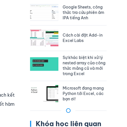
Google Sheets, công
thức tra cứu phiên âm
IPA tiếng Anh
Cách cài đặt Add-in
Excel Labs
Sự khác biệt khi xử lý
nested array của công
thức mảng cũ và mới
trong Excel
Microsoft đang mang
Python tới Excel, các
ách kết
bạn ơi!
iết hàm
Khóa học liên quan