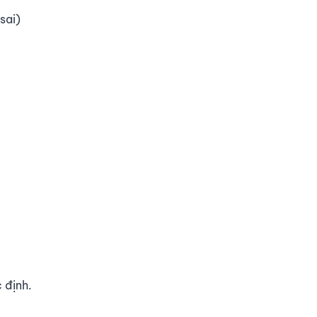
sai)
 định.