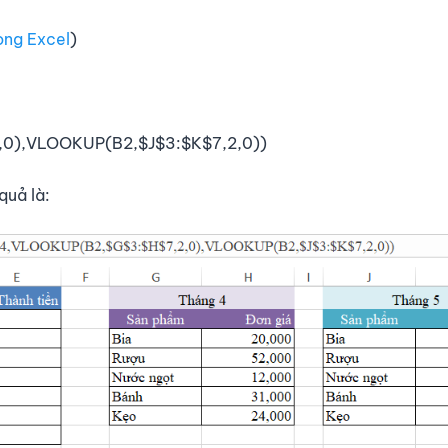
ong Excel
)
0),VLOOKUP(B2,$J$3:$K$7,2,0))
quả là: