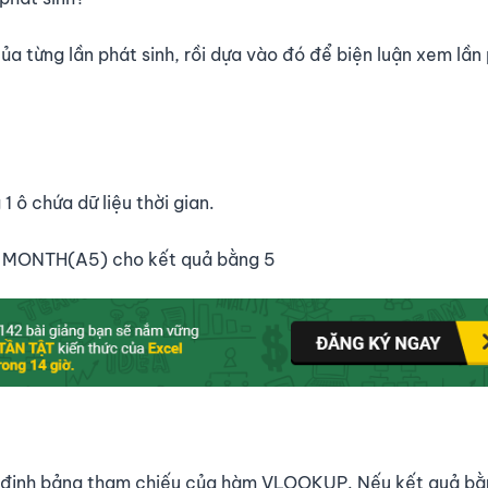
a từng lần phát sinh, rồi dựa vào đó để biện luận xem lần
 ô chứa dữ liệu thời gian.
, MONTH(A5) cho kết quả bằng 5
 định bảng tham chiếu của hàm VLOOKUP. Nếu kết quả bằn