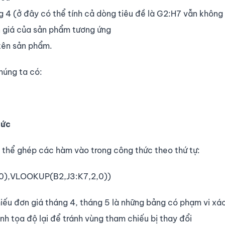
 4 (ở đây có thể tính cả dòng tiêu đề là G2:H7 vẫn không 
ơn giá của sản phẩm tương ứng
tên sản phẩm.
húng ta có:
hức
ó thể ghép các hàm vào trong công thức theo thứ tự:
),VLOOKUP(B2,J3:K7,2,0))
iếu đơn giá tháng 4, tháng 5 là những bảng có phạm vi xác
h tọa độ lại để tránh vùng tham chiếu bị thay đổi