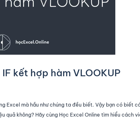
m IF kết hợp hàm VLOOKUP
g Excel mà hầu như chúng ta đều biết. Vậy bạn có biết c
iệu quả không? Hãy cùng Học Excel Online tìm hiểu cách v