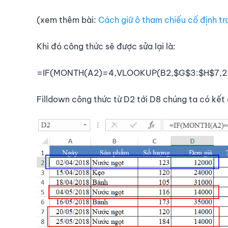
(xem thêm bài:
Cách giữ ô tham chiếu cố định tr
Khi đó công thức sẽ được sửa lại là:
=IF(MONTH(A2)=4,VLOOKUP(B2,$G$3:$H$7,2,
Filldown công thức từ D2 tới D8 chúng ta có kết 