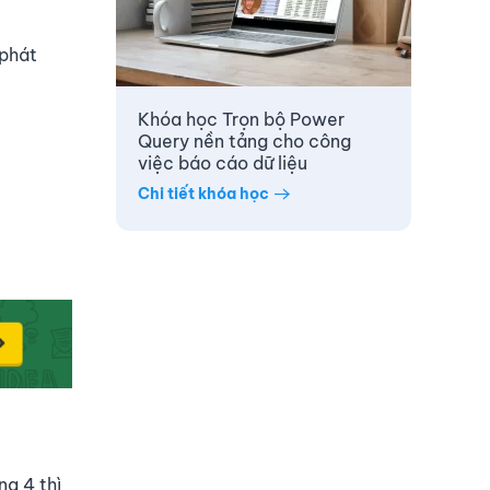
 phát
Khóa học Trọn bộ Power
Query nền tảng cho công
việc báo cáo dữ liệu
Chi tiết khóa học
g 4 thì