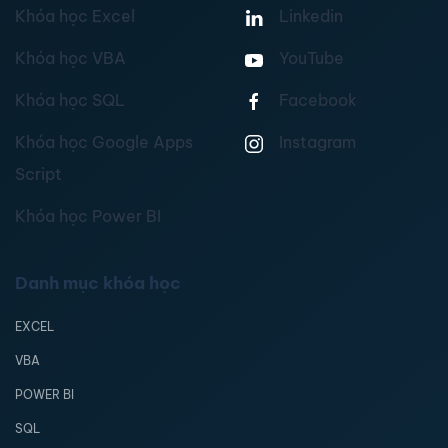
Khóa học Excel
Linkedin
Khóa học VBA
YouTube
Khóa học SQL
Facebook
Khóa học Google Apps
Instagram
Script
Khóa học Power BI
Danh mục khóa học
EXCEL
VBA
POWER BI
SQL