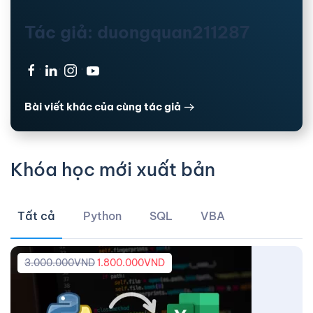
Tác giả: duongquan211287
·
·
·
Bài viết khác của cùng tác giả
Khóa học mới xuất bản
Tất cả
Python
SQL
VBA
3.000.000
VND
1.800.000
VND