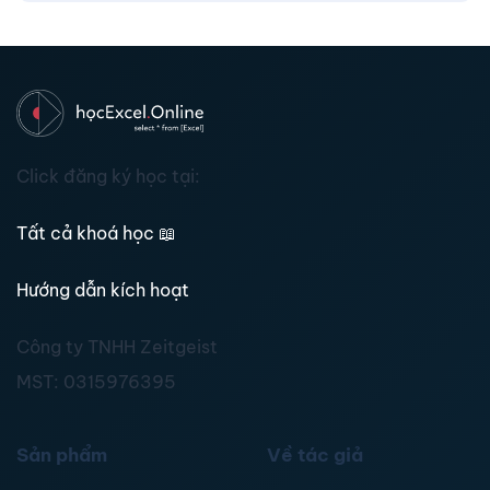
Click đăng ký học tại:
Tất cả khoá học
📖
Hướng dẫn kích hoạt
Công ty TNHH Zeitgeist
MST:
0315976395
Sản phẩm
Về tác giả