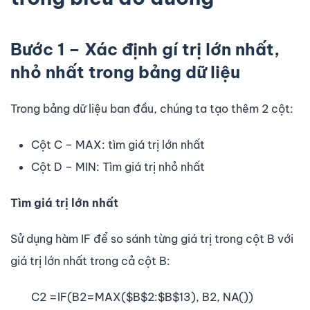
Bước 1 – Xác định gí trị lớn nhất,
nhỏ nhất trong bảng dữ liệu
Trong bảng dữ liệu ban đầu, chúng ta tạo thêm 2 cột:
Cột C – MAX: tìm giá trị lớn nhất
Cột D – MIN: Tìm giá trị nhỏ nhất
Tìm giá trị lớn nhất
Sử dụng hàm IF để so sánh từng giá trị trong cột B với
giá trị lớn nhất trong cả cột B:
C2 =IF(B2=MAX($B$2:$B$13), B2, NA())