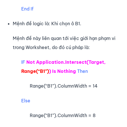
End If
Mệnh đề logic là: Khi chọn ô B1.
Mệnh đề này liên quan tới việc giới hạn phạm vi
trong Worksheet, do đó cú pháp là:
IF
Not Application.Intersect(Target,
Range(“B1”)
) Is Nothing
Then
Range(“B1”).ColumnWidth = 14
Else
Range(“B1”).ColumnWidth = 8