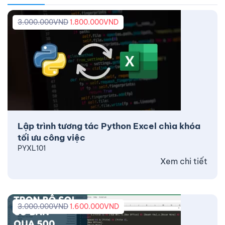
3.000.000
VND
1.800.000
VND
Lập trình tương tác Python Excel chìa khóa
tối ưu công việc
PYXL101
Xem chi tiết
3.000.000
VND
1.600.000
VND