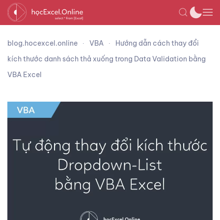
blog.hocexcel.online
VBA
Hướng dẫn cách thay đổi
kích thước danh sách thả xuống trong Data Validation bằng
VBA Excel