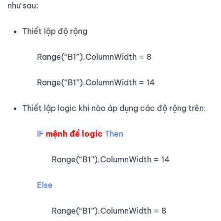
như sau:
Thiết lập độ rộng
Range(“B1”).ColumnWidth = 8
Range(“B1”).ColumnWidth = 14
Thiết lập logic khi nào áp dụng các độ rộng trên:
IF
mệnh đề logic
Then
Range(“B1”).ColumnWidth = 14
Else
Range(“B1”).ColumnWidth = 8