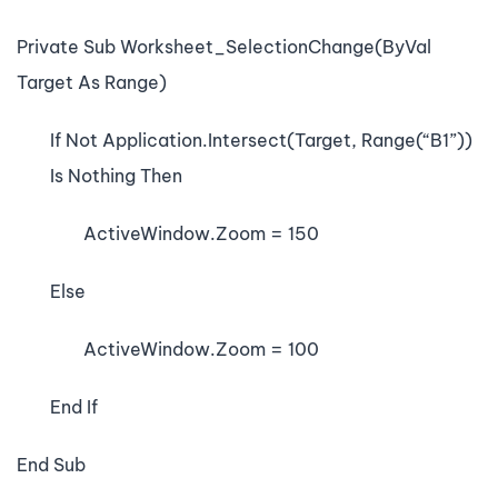
Private Sub Worksheet_SelectionChange(ByVal
Target As Range)
If Not Application.Intersect(Target, Range(“B1”))
Is Nothing Then
ActiveWindow.Zoom = 150
Else
ActiveWindow.Zoom = 100
End If
End Sub