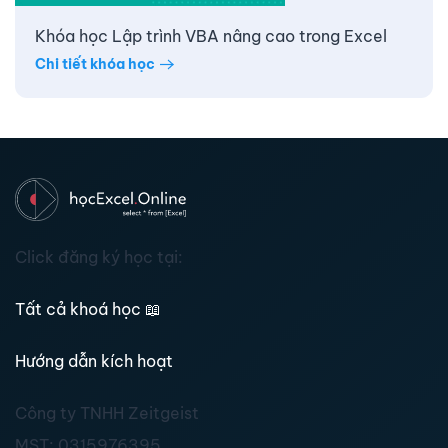
Khóa học Lập trình VBA nâng cao trong Excel
Chi tiết khóa học
Click đăng ký học tại:
Tất cả khoá học
📖
Hướng dẫn kích hoạt
Công ty TNHH Zeitgeist
MST:
0315976395