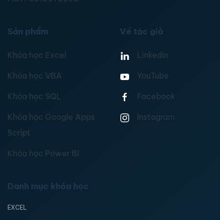
Sản phẩm
Về tác giả
Khóa học Excel
Linkedin
Khóa học VBA
YouTube
Khóa học SQL
Facebook
Khóa học Google Apps
Instagram
Script
Khóa học Power BI
Danh mục khóa học
EXCEL