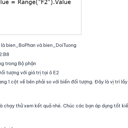
ến là bien_BoPhan và bien_DoiTuong
B2:B8
ợng trong Bộ phận
ối tượng với giá trị tại ô E2
g 1 cột về bên phải so với biến đối tượng. Đây là vị trí lấ
và chạy thử xem kết quả nhé. Chúc các bạn áp dụng tốt ki