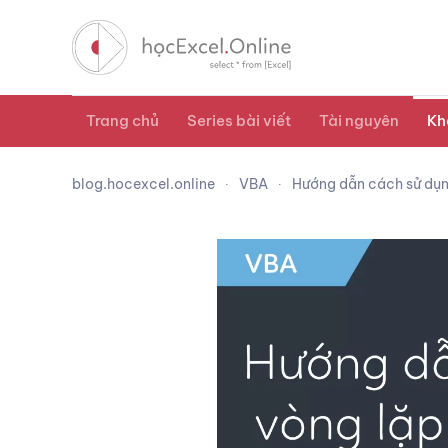
Trang chủ
Series bài viết
Tài nguyên
Kh
blog.hocexcel.online
VBA
Hướng dẫn cách sử dụn