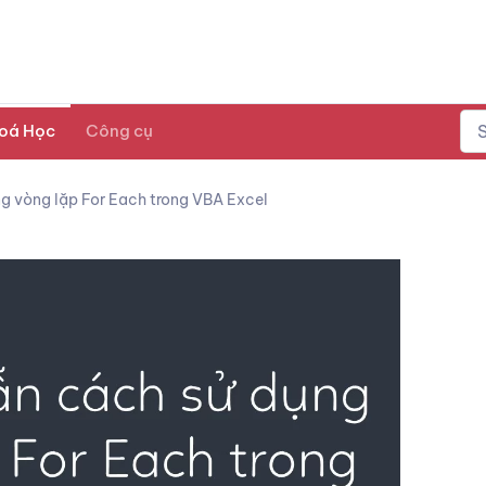
oá Học
Công cụ
g vòng lặp For Each trong VBA Excel