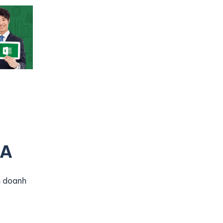
BA
h doanh