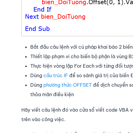
Bắt đầu câu lệnh với cú pháp khai báo 2 bi
Thiết lập phạm vi cho biến bộ phận là vùng 
Thực hiện vòng lặp For Each với từng đối tư
Dùng
cấu trúc IF
để so sánh giá trị của biến Đ
Dùng
phương thức OFFSET
để dịch chuyển san
thỏa mãn điều kiện
Hãy viết câu lệnh đó vào cửa sổ viết code VBA 
trên vào công việc.