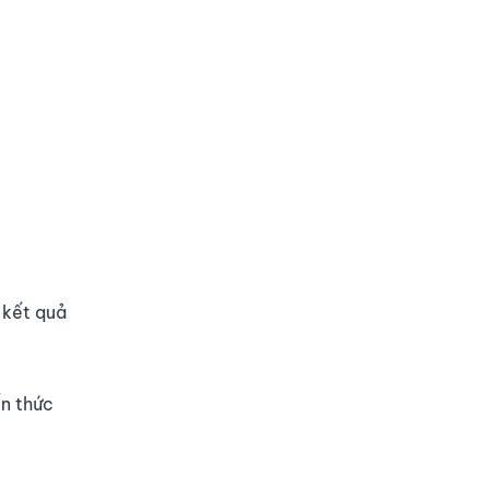
y kết quả
ến thức