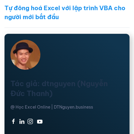
Tự đông hoá Excel với lập trình VBA cho
người mới bắt đầu
Tác giả: dtnguyen (Nguyễn
Đức Thanh)
@ Học Excel Online | DTNguyen.business
·
·
·