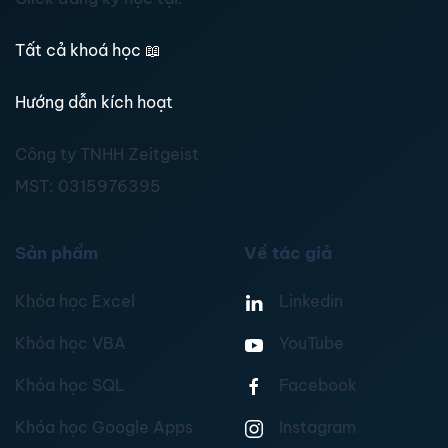
Tất cả khoá học
📖
Hướng dẫn kích hoạt
Công ty TNHH Zeitgeist
MST:
0315976395
Sản phẩm
Về tác giả
Khóa học Excel
Linkedin
Khóa học VBA
YouTube
Khóa học SQL
Facebook
Khóa học Google Apps
Instagram