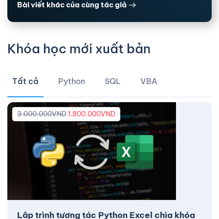
Bài viết khác của cùng tác giả
Khóa học mới xuất bản
Tất cả
Python
SQL
VBA
3.000.000
VND
1.800.000
VND
Lập trình tương tác Python Excel chìa khóa