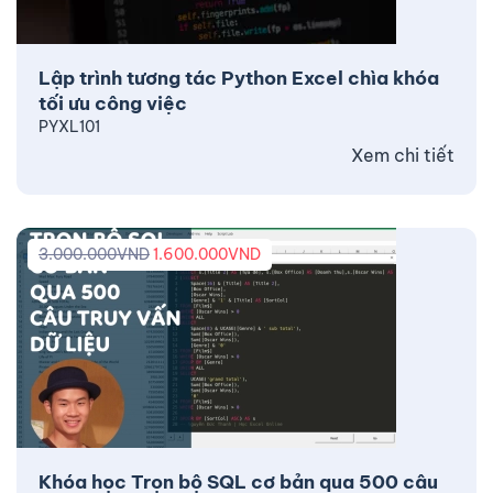
Lập trình tương tác Python Excel chìa khóa
tối ưu công việc
PYXL101
Xem chi tiết
3.000.000
VND
1.600.000
VND
Khóa học Trọn bộ SQL cơ bản qua 500 câu