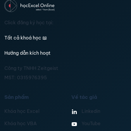
Click đăng ký học tại:
Tất cả khoá học
📖
Hướng dẫn kích hoạt
Công ty TNHH Zeitgeist
MST:
0315976395
Sản phẩm
Về tác giả
Khóa học Excel
Linkedin
Khóa học VBA
YouTube