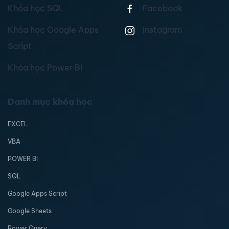
Khóa học SQL
Facebook
Khóa học Google Apps
Instagram
Script
Khóa học Power BI
Danh mục khóa học
EXCEL
VBA
POWER BI
SQL
Google Apps Script
Google Sheets
Power Query