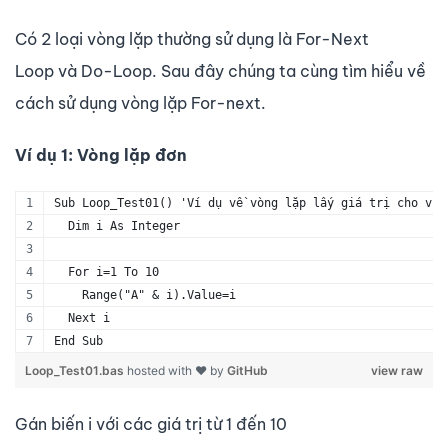
Có 2 loại vòng lặp thường sử dụng là For-Next
Loop và Do-Loop. Sau đây chúng ta cùng tìm hiểu về
cách sử dụng vòng lặp For-next.
Ví dụ 1: Vòng lặp đơn
Sub Loop_Test01() 'Ví dụ về vòng lặp lấy giá trị cho vùn
  Dim i As Integer
  For i=1 To 10
    Range("A" & i).Value=i
  Next i
End Sub
Loop_Test01.bas
hosted with ❤ by
GitHub
view raw
Gán biến i với các giá trị từ 1 đến 10