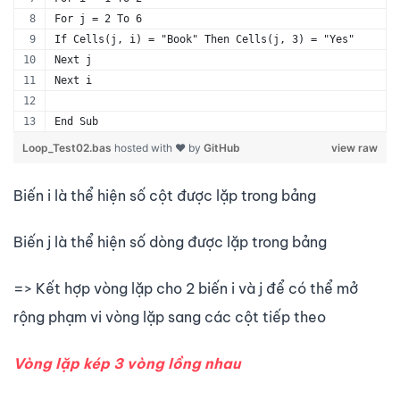
For j = 2 To 6
If Cells(j, i) = "Book" Then Cells(j, 3) = "Yes"
Next j
Next i
End Sub
Loop_Test02.bas
hosted with ❤ by
GitHub
view raw
Biến i là thể hiện số cột được lặp trong bảng
Biến j là thể hiện số dòng được lặp trong bảng
=> Kết hợp vòng lặp cho 2 biến i và j để có thể mở
rộng phạm vi vòng lặp sang các cột tiếp theo
Vòng lặp kép 3 vòng lồng nhau