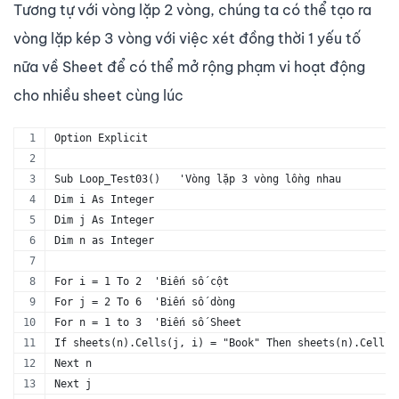
Tương tự với vòng lặp 2 vòng, chúng ta có thể tạo ra
vòng lặp kép 3 vòng với việc xét đồng thời 1 yếu tố
nữa về Sheet để có thể mở rộng phạm vi hoạt động
cho nhiều sheet cùng lúc
Option Explicit
Sub Loop_Test03()   'Vòng lặp 3 vòng lồng nhau
Dim i As Integer
Dim j As Integer
Dim n as Integer
For i = 1 To 2  'Biến số cột
For j = 2 To 6  'Biến số dòng
For n = 1 to 3  'Biến số Sheet
If sheets(n).Cells(j, i) = "Book" Then sheets(n).Cells(
Next n
Next j