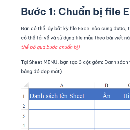
Bước 1: Chuẩn bị file 
Bạn có thể lấy bất kỳ file Excel nào cũng được, 
có thể tải về và sử dụng file mẫu theo bài viết nà
thể bỏ qua bước chuẩn bị)
Tại Sheet MENU, bạn tạo 3 cột gồm: Danh sách tê
bảng đó đẹp mắt)