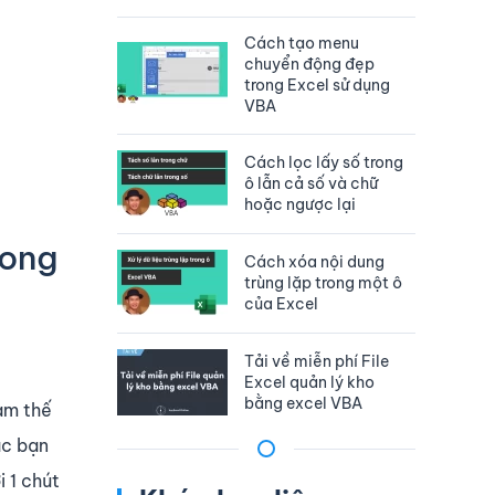
Cách tạo menu
chuyển động đẹp
trong Excel sử dụng
VBA
Cách lọc lấy số trong
ô lẫn cả số và chữ
hoặc ngược lại
rong
Cách xóa nội dung
trùng lặp trong một ô
của Excel
Tải về miễn phí File
Excel quản lý kho
bằng excel VBA
Làm thế
ác bạn
 1 chút