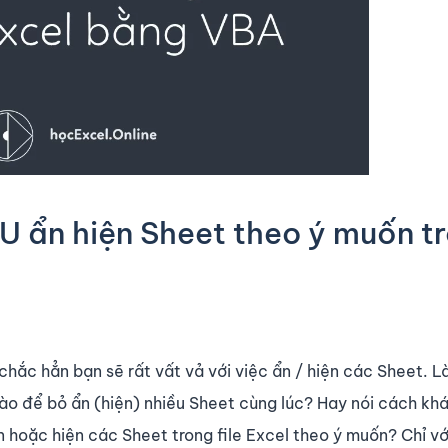
 ẩn hiện Sheet theo ý muốn t
 chắc hẳn bạn sẽ rất vất vả với việc ẩn / hiện các Sheet. 
ào để bỏ ẩn (hiện) nhiều Sheet cùng lúc? Hay nói cách kh
 hoặc hiện các Sheet trong file Excel theo ý muốn? Chỉ với