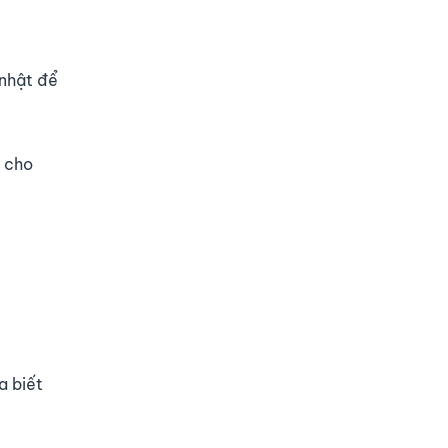
 nhật để
e cho
a biết