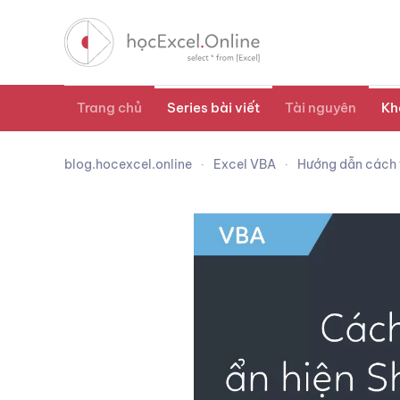
Trang chủ
Series bài viết
Tài nguyên
Kh
blog.hocexcel.online
Excel VBA
Hướng dẫn cách 