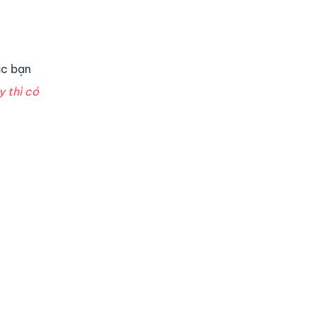
ặc bạn
y thì có