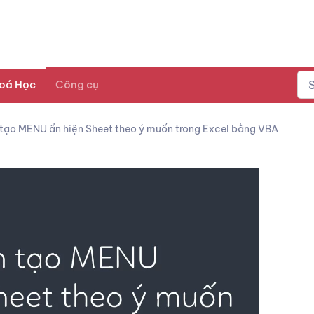
oá Học
Công cụ
tạo MENU ẩn hiện Sheet theo ý muốn trong Excel bằng VBA