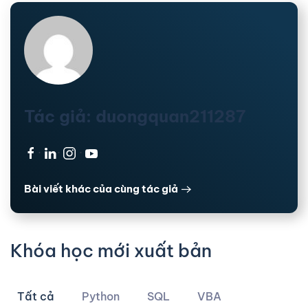
Tác giả: duongquan211287
·
·
·
Bài viết khác của cùng tác giả
Khóa học mới xuất bản
Tất cả
Python
SQL
VBA