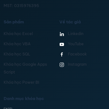
MST:
0315976395
Sản phẩm
Về tác giả
Khóa học Excel
Linkedin
Khóa học VBA
YouTube
Khóa học SQL
Facebook
Khóa học Google Apps
Instagram
Script
Khóa học Power BI
Danh mục khóa học