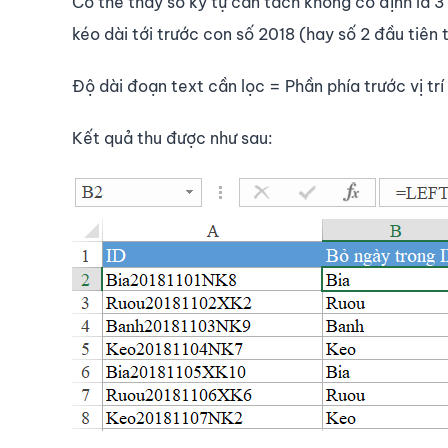
Có thể thấy số ký tự cần tách không cố định là 3
kéo dài tới trước con số 2018 (hay số 2 đầu tiên 
Độ dài đoạn text cần lọc = Phần phía trước vị t
Kết quả thu được như sau: