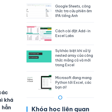
Google Sheets, công
thức tra cứu phiên âm
IPA tiếng Anh
Cách cài đặt Add-in
Excel Labs
Sự khác biệt khi xử lý
nested array của công
thức mảng cũ và mới
trong Excel
Microsoft đang mang
Python tới Excel, các
bạn ơi!
 các
hì khá
, hẳn
Khóa học liên quan