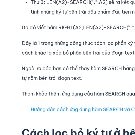
Thứ 3: LEN(A2)-SEARCH(“.”,A2) sẽ ra kết quả
tính những ký tự bên trái dấu chấm đầu tiên 
Do đó viết hàm RIGHT(A2,LEN(A2)-SEARCH(“.”,A
Đây là 1 trong những công thức tách lọc phần ký
cách khác là xóa bỏ phần bên trái của đoạn text
Ngoài ra các bạn có thể thay hàm SEARCH bằng m
tự nằm bên trái đoạn text.
Tham khảo thêm ứng dụng của hàm SEARCH qua b
Hướng dẫn cách ứng dụng hàm SEARCH và CO
Cách lọc bỏ ký tự ở b