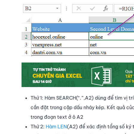
Thứ 1: Hàm SEARCH(“.”,A2) dùng để tìm vị trí
cần đặt trong cặp dấu nháy kép. Kết quả củ
trong đoạn text ở ô A2
Thứ 2:
Hàm LEN
(A2) để xác định tổng số ký 