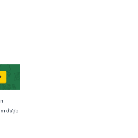
ên
tìm được