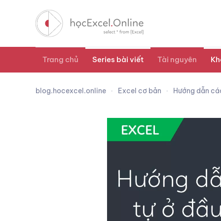
Trang chủ
Series bài viết
Tài nguyên
Kh
blog.hocexcel.online
Excel cơ bản
Hướng dẫn cách