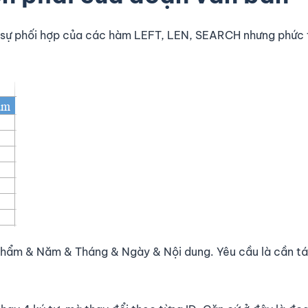
 là sự phối hợp của các hàm LEFT, LEN, SEARCH nhưng phức
 phẩm & Năm & Tháng & Ngày & Nội dung. Yêu cầu là cần tá