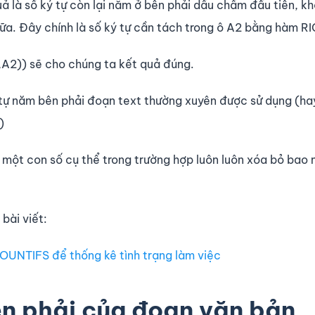
 là số ký tự còn lại nằm ở bên phải dấu chấm đầu tiên, k
nữa. Đây chính là số ký tự cần tách trong ô A2 bằng hàm R
2)) sẽ cho chúng ta kết quả đúng.
 tự năm bên phải đoạn text thường xuyên được sử dụng (ha
)
ột con số cụ thể trong trường hợp luôn luôn xóa bỏ bao 
ài viết:
UNTIFS để thống kê tình trạng làm việc
ên phải của đoạn văn bản