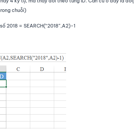
 hay 4 ký tự, mà thay đổi theo từng ID. Căn cứ ở đây là đoạ
trong chuỗi)
rí số 2018 = SEARCH(“2018”,A2)-1