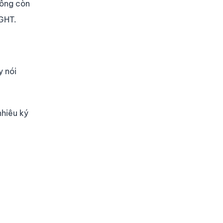
hông còn
IGHT.
y nói
nhiêu ký