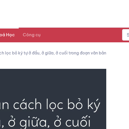
oá Học
Công cụ
 lọc bỏ ký tự ở đầu, ở giữa, ở cuối trong đoạn văn bản