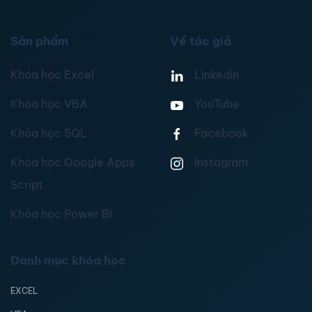
Sản phẩm
Về tác giả
Khóa học Excel
Linkedin
Khóa học VBA
YouTube
Khóa học SQL
Facebook
Khóa học Google Apps
Instagram
Script
Khóa học Power BI
Danh mục khóa học
EXCEL