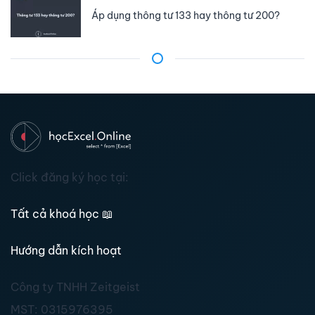
Áp dụng thông tư 133 hay thông tư 200?
Click đăng ký học tại:
Tất cả khoá học
📖
Hướng dẫn kích hoạt
Công ty TNHH Zeitgeist
MST:
0315976395