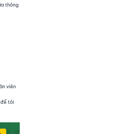
ứa thông
ân viên
để tôi