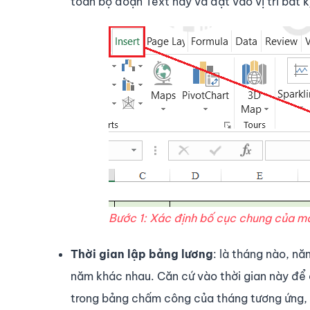
toàn bộ đoạn Text này và đặt vào vị trí bất 
Bước 1: Xác định bố cục chung của m
Thời gian lập bảng lương
: là tháng nào, n
năm khác nhau. Căn cứ vào thời gian này để 
trong bảng chấm công của tháng tương ứng, th