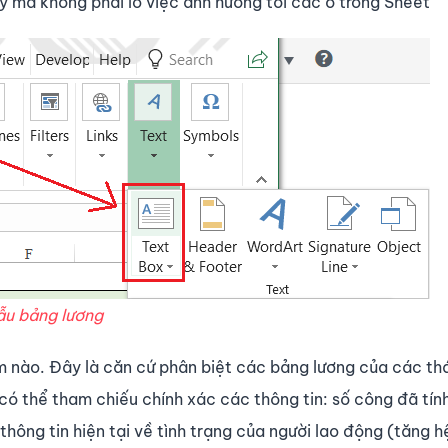
kỳ mà không phải lo việc ảnh hưởng tới các ô trong Sheet
ẫu bảng lương
ăm nào. Đây là căn cứ phân biệt các bảng lương của các th
có thể tham chiếu chính xác các thông tin: số công đã tín
ông tin hiện tại về tình trạng của người lao động (tăng h