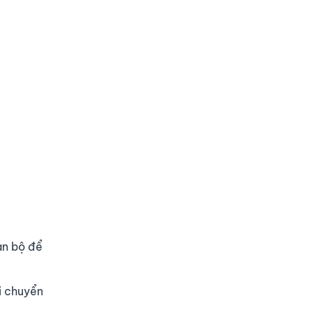
oàn bộ để
i chuyển