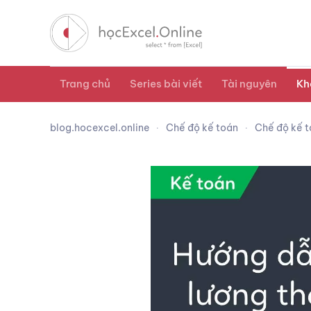
Trang chủ
Series bài viết
Tài nguyên
Kh
blog.hocexcel.online
Chế độ kế toán
Chế độ kế t