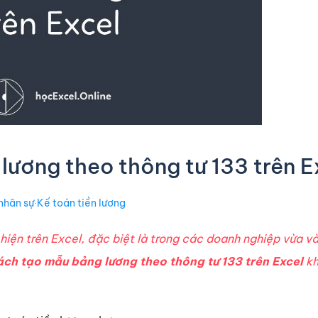
ương theo thông tư 133 trên E
nhân sự
∙
Kế toán tiền lương
hiện trên Excel, đặc biệt là trong các doanh nghiệp vừa v
ách tạo mẫu bảng lương theo thông tư 133 trên Excel
kh