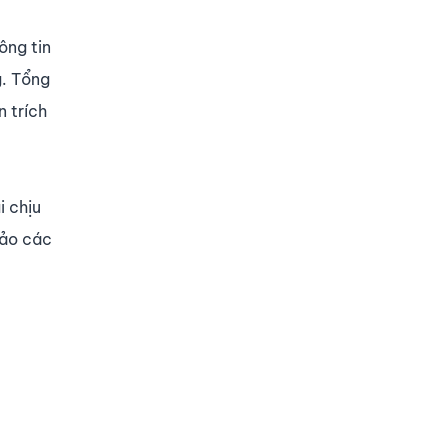
ông tin
g. Tổng
 trích
i chịu
bảo các