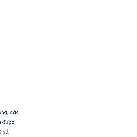
áng, các
h được
ệ số