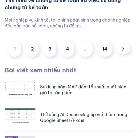
Tìm hiểu về chứng từ kế toán và việc sử dụng
chứng từ kế toán
Mọi nghiệp vụ kinh tế, tài chính phát sinh trong doanh nghiệp
đều cần các sổ sách, chứng từ để gh…
1
2
3
4
…
14
Bài viết xem nhiều nhất
Sử dụng hàm MAP đếm tần suất xuất hiện
giá trị tăng tiến
Thử dùng AI Deepseek giúp viết hàm trong
Google Sheets/Excel