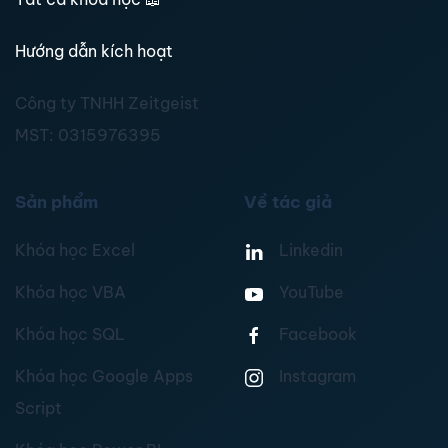
Hướng dẫn kích hoạt
Công ty TNHH Zeitgeist
MST:
0315976395
Sản phẩm
Về tác giả
Khóa học Excel
Linkedin
Khóa học VBA
YouTube
Khóa học SQL
Facebook
Khóa học Google Apps
Instagram
Script