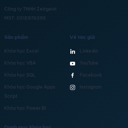
Công ty TNHH Zeitgeist
MST:
0315976395
Sản phẩm
Về tác giả
Khóa học Excel
Linkedin
Khóa học VBA
YouTube
Khóa học SQL
Facebook
Khóa học Google Apps
Instagram
Script
Khóa học Power BI
Danh mục khóa học