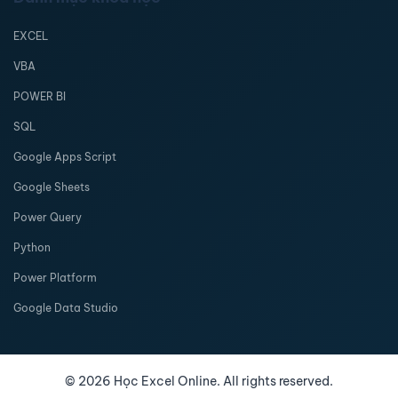
EXCEL
VBA
POWER BI
SQL
Google Apps Script
Google Sheets
Power Query
Python
Power Platform
Google Data Studio
©
2026
Học Excel Online. All rights reserved.