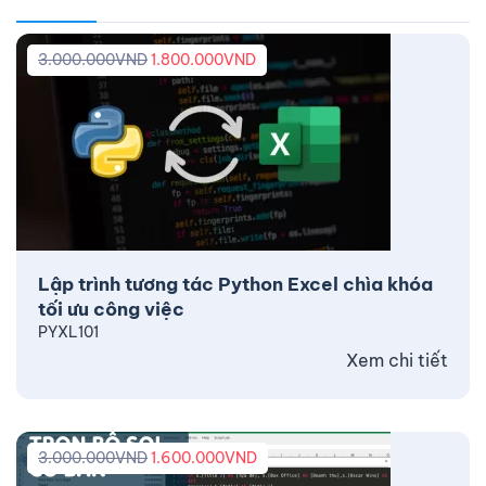
3.000.000
VND
1.800.000
VND
Lập trình tương tác Python Excel chìa khóa
tối ưu công việc
PYXL101
Xem chi tiết
3.000.000
VND
1.600.000
VND