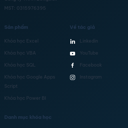
MST:
0315976395
Sản phẩm
Về tác giả
Khóa học Excel
Linkedin
Khóa học VBA
YouTube
Khóa học SQL
Facebook
Khóa học Google Apps
Instagram
Script
Khóa học Power BI
Danh mục khóa học