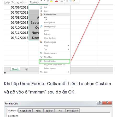
Khi hộp thoại Format Cells xuất hiện, ta chọn Custom
và gõ vào ô “mmmm” sau đó ấn OK.