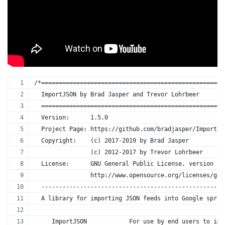
/*====================================================
  ImportJSON by Brad Jasper and Trevor Lohrbeer
  ====================================================
  Version:      1.5.0
  Project Page: https://github.com/bradjasper/ImportJS
  Copyright:    (c) 2017-2019 by Brad Jasper
                (c) 2012-2017 by Trevor Lohrbeer
  License:      GNU General Public License, version 3 
                http://www.opensource.org/licenses/gpl
  ----------------------------------------------------
  A library for importing JSON feeds into Google sprea
     ImportJSON            For use by end users to imp