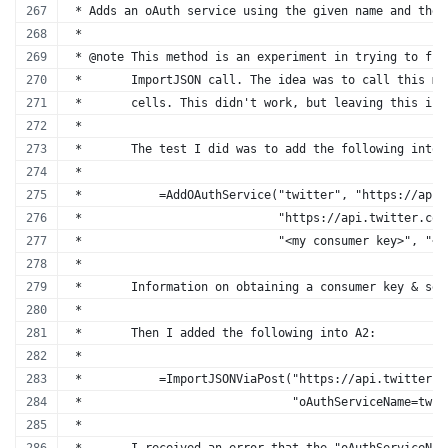
 * Adds an oAuth service using the given name and the 
 *
 * @note This method is an experiment in trying to fig
 *       ImportJSON call. The idea was to call this me
 *       cells. This didn't work, but leaving this in 
 *
 *       The test I did was to add the following into 
 *  
 *           =AddOAuthService("twitter", "https://api.
 *                            "https://api.twitter.com
 *                            "<my consumer key>", "<m
 *
 *       Information on obtaining a consumer key & sec
 *
 *       Then I added the following into A2:
 *
 *           =ImportJSONViaPost("https://api.twitter.c
 *                              "oAuthServiceName=twit
 *