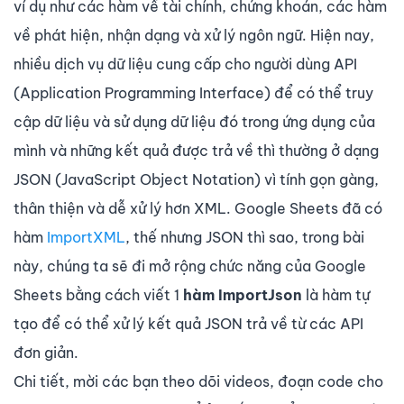
ví dụ như các hàm về tài chính, chứng khoán, các hàm
về phát hiện, nhận dạng và xử lý ngôn ngữ. Hiện nay,
nhiều dịch vụ dữ liệu cung cấp cho người dùng API
(Application Programming Interface) để có thể truy
cập dữ liệu và sử dụng dữ liệu đó trong ứng dụng của
mình và những kết quả được trả về thì thường ở dạng
JSON (JavaScript Object Notation) vì tính gọn gàng,
thân thiện và dễ xử lý hơn XML. Google Sheets đã có
hàm
ImportXML
, thế nhưng JSON thì sao, trong bài
này, chúng ta sẽ đi mở rộng chức năng của Google
Sheets bằng cách viết 1
hàm ImportJson
là hàm tự
tạo để có thể xử lý kết quả JSON trả về từ các API
đơn giản.
Chi tiết, mời các bạn theo dõi videos, đoạn code cho