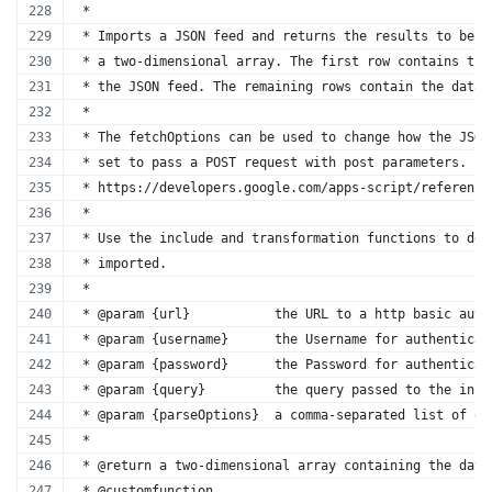
 *
 * Imports a JSON feed and returns the results to be i
 * a two-dimensional array. The first row contains the
 * the JSON feed. The remaining rows contain the data.
 *
 * The fetchOptions can be used to change how the JSON
 * set to pass a POST request with post parameters. Fo
 * https://developers.google.com/apps-script/reference
 *
 * Use the include and transformation functions to det
 * imported.
 *
 * @param {url}           the URL to a http basic auth
 * @param {username}      the Username for authenticat
 * @param {password}      the Password for authenticat
 * @param {query}         the query passed to the incl
 * @param {parseOptions}  a comma-separated list of op
 *
 * @return a two-dimensional array containing the data
 * @customfunction