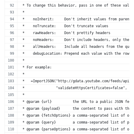
 * To change this behavior, pass in one of these value
 *
 *    noInherit:     Don't inherit values from parent 
 *    noTruncate:    Don't truncate values
 *    rawHeaders:    Don't prettify headers
 *    noHeaders:     Don't include headers, only the d
 *    allHeaders:    Include all headers from the quer
 *    debugLocation: Prepend each value with the row &
 *
 * For example:
 *
 *   =ImportJSON("http://gdata.youtube.com/feeds/api/s
 *               "validateHttpsCertificates=false", "/
 * 
 * @param {url}          the URL to a public JSON feed
 * @param {payload}      the content to pass with the 
 * @param {fetchOptions} a comma-separated list of opt
 * @param {query}        a comma-separated list of pat
 * @param {parseOptions} a comma-separated list of opt