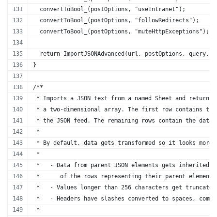
  convertToBool_(postOptions, "useIntranet");
  convertToBool_(postOptions, "followRedirects");
  convertToBool_(postOptions, "muteHttpExceptions");
  return ImportJSONAdvanced(url, postOptions, query, p
}
/**
 * Imports a JSON text from a named Sheet and returns 
 * a two-dimensional array. The first row contains the
 * the JSON feed. The remaining rows contain the data.
 * 
 * By default, data gets transformed so it looks more 
 *
 *   - Data from parent JSON elements gets inherited t
 *      of the rows representing their parent elements
 *   - Values longer than 256 characters get truncated
 *   - Headers have slashes converted to spaces, commo
 *