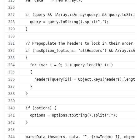
  var data    = new Array();
  if (query && !Array.isArray(query) && query.toString
    query = query.toString().split(",");
  }
  // Prepopulate the headers to lock in their order
  if (hasOption_(options, "allHeaders") && Array.isArr
  {
    for (var i = 0; i < query.length; i++)
    {
      headers[query[i]] = Object.keys(headers).length;
    }
  }
  if (options) {
    options = options.toString().split(",");
  }
  parseData_(headers, data, "", {rowIndex: 1}, object,