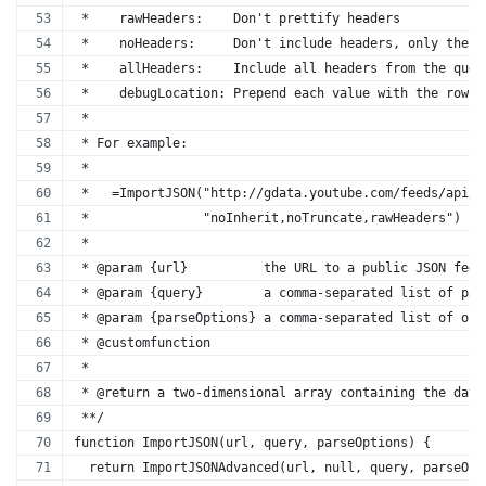
 *    rawHeaders:    Don't prettify headers
 *    noHeaders:     Don't include headers, only the d
 *    allHeaders:    Include all headers from the quer
 *    debugLocation: Prepend each value with the row &
 *
 * For example:
 *
 *   =ImportJSON("http://gdata.youtube.com/feeds/api/s
 *               "noInherit,noTruncate,rawHeaders")
 * 
 * @param {url}          the URL to a public JSON feed
 * @param {query}        a comma-separated list of pat
 * @param {parseOptions} a comma-separated list of opt
 * @customfunction
 *
 * @return a two-dimensional array containing the data
 **/
function ImportJSON(url, query, parseOptions) {
  return ImportJSONAdvanced(url, null, query, parseOpt