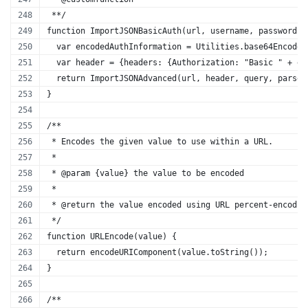
 **/
function ImportJSONBasicAuth(url, username, password, 
  var encodedAuthInformation = Utilities.base64Encode(
  var header = {headers: {Authorization: "Basic " + en
  return ImportJSONAdvanced(url, header, query, parseO
}
/** 
 * Encodes the given value to use within a URL.
 *
 * @param {value} the value to be encoded
 * 
 * @return the value encoded using URL percent-encodin
 */
function URLEncode(value) {
  return encodeURIComponent(value.toString());  
}
/**