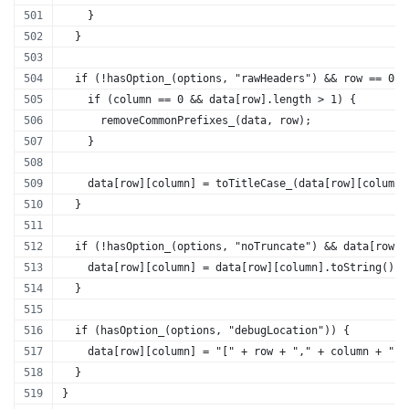
    }
  } 
  if (!hasOption_(options, "rawHeaders") && row == 0) 
    if (column == 0 && data[row].length > 1) {
      removeCommonPrefixes_(data, row);  
    }
    data[row][column] = toTitleCase_(data[row][column]
  }
  if (!hasOption_(options, "noTruncate") && data[row][
    data[row][column] = data[row][column].toString().s
  }
  if (hasOption_(options, "debugLocation")) {
    data[row][column] = "[" + row + "," + column + "]"
  }
}