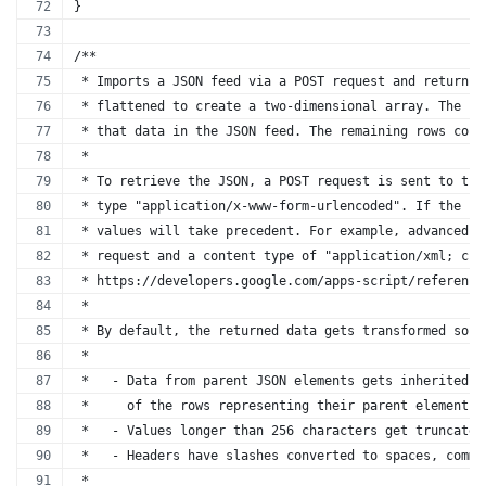
}
/**
 * Imports a JSON feed via a POST request and returns 
 * flattened to create a two-dimensional array. The fi
 * that data in the JSON feed. The remaining rows cont
 *
 * To retrieve the JSON, a POST request is sent to the
 * type "application/x-www-form-urlencoded". If the fe
 * values will take precedent. For example, advanced u
 * request and a content type of "application/xml; cha
 * https://developers.google.com/apps-script/reference
 * 
 * By default, the returned data gets transformed so i
 *
 *   - Data from parent JSON elements gets inherited t
 *     of the rows representing their parent elements.
 *   - Values longer than 256 characters get truncated
 *   - Headers have slashes converted to spaces, commo
 *