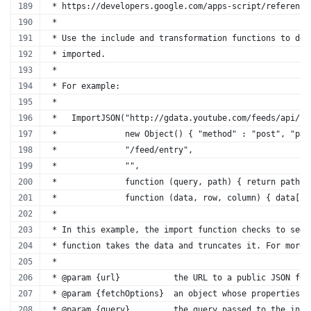
 * https://developers.google.com/apps-script/reference
 *
 * Use the include and transformation functions to det
 * imported. 
 *
 * For example:
 *
 *   ImportJSON("http://gdata.youtube.com/feeds/api/st
 *              new Object() { "method" : "post", "pay
 *              "/feed/entry",
 *              "",
 *              function (query, path) { return path.i
 *              function (data, row, column) { data[ro
 *
 * In this example, the import function checks to see 
 * function takes the data and truncates it. For more 
 *
 * @param {url}           the URL to a public JSON fee
 * @param {fetchOptions}  an object whose properties a
 * @param {query}         the query passed to the incl