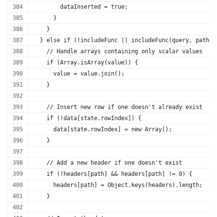
        dataInserted = true; 
      }
    }
  } else if (!includeFunc || includeFunc(query, path, 
    // Handle arrays containing only scalar values
    if (Array.isArray(value)) {
      value = value.join(); 
    }
    // Insert new row if one doesn't already exist
    if (!data[state.rowIndex]) {
      data[state.rowIndex] = new Array();
    }
    // Add a new header if one doesn't exist
    if (!headers[path] && headers[path] != 0) {
      headers[path] = Object.keys(headers).length;
    }