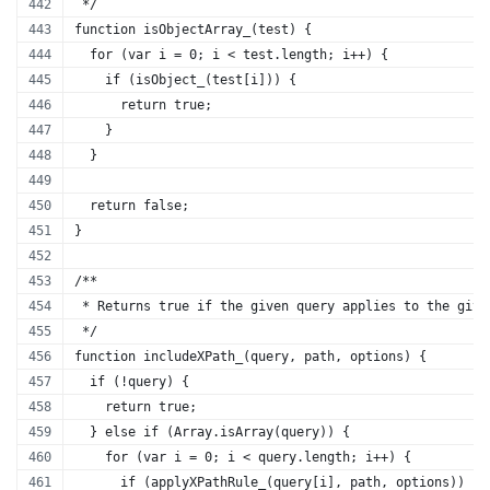
 */
function isObjectArray_(test) {
  for (var i = 0; i < test.length; i++) {
    if (isObject_(test[i])) {
      return true; 
    }
  }  
  return false;
}
/** 
 * Returns true if the given query applies to the give
 */
function includeXPath_(query, path, options) {
  if (!query) {
    return true; 
  } else if (Array.isArray(query)) {
    for (var i = 0; i < query.length; i++) {
      if (applyXPathRule_(query[i], path, options)) {