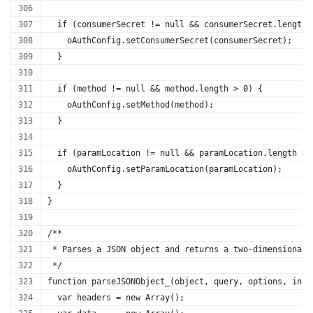
  if (consumerSecret != null && consumerSecret.length 
    oAuthConfig.setConsumerSecret(consumerSecret);
  }
  if (method != null && method.length > 0) {
    oAuthConfig.setMethod(method);
  }
  if (paramLocation != null && paramLocation.length > 
    oAuthConfig.setParamLocation(paramLocation);
  }
}
/** 
 * Parses a JSON object and returns a two-dimensional 
 */
function parseJSONObject_(object, query, options, incl
  var headers = new Array();