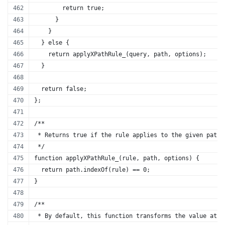
        return true; 
      }
    }  
  } else {
    return applyXPathRule_(query, path, options);
  }
  return false; 
};
/** 
 * Returns true if the rule applies to the given path.
 */
function applyXPathRule_(rule, path, options) {
  return path.indexOf(rule) == 0; 
}
/** 
 * By default, this function transforms the value at t