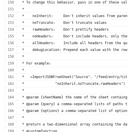
 * To change this behavior, pass in one of these value
 *
 *    noInherit:     Don't inherit values from parent 
 *    noTruncate:    Don't truncate values
 *    rawHeaders:    Don't prettify headers
 *    noHeaders:     Don't include headers, only the d
 *    allHeaders:    Include all headers from the quer
 *    debugLocation: Prepend each value with the row &
 *
 * For example:
 *
 *   =ImportJSONFromSheet("Source", "/feed/entry/title
 *               "noInherit,noTruncate,rawHeaders")
 * 
 * @param {sheetName} the name of the sheet containg t
 * @param {query} a comma-separated lists of paths to 
 * @param {options} a comma-separated list of options 
 *
 * @return a two-dimensional array containing the data
 * @customfunction