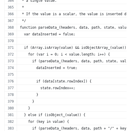
 * a single value.
 *
 * If the value is a scalar, the value is inserted dir
 */
function parseData_(headers, data, path, state, value,
  var dataInserted = false;
  if (Array.isArray(value) && isObjectArray_(value)) {
    for (var i = 0; i < value.length; i++) {
      if (parseData_(headers, data, path, state, value
        dataInserted = true;
        if (data[state.rowIndex]) {
          state.rowIndex++;
        }
      }
    }
  } else if (isObject_(value)) {
    for (key in value) {
      if (parseData_(headers, data, path + "/" + key, 