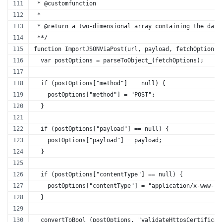
 * @customfunction
 *
 * @return a two-dimensional array containing the data
 **/
function ImportJSONViaPost(url, payload, fetchOptions,
  var postOptions = parseToObject_(fetchOptions);
  if (postOptions["method"] == null) {
    postOptions["method"] = "POST";
  }
  if (postOptions["payload"] == null) {
    postOptions["payload"] = payload;
  }
  if (postOptions["contentType"] == null) {
    postOptions["contentType"] = "application/x-www-fo
  }
  convertToBool_(postOptions, "validateHttpsCertificat