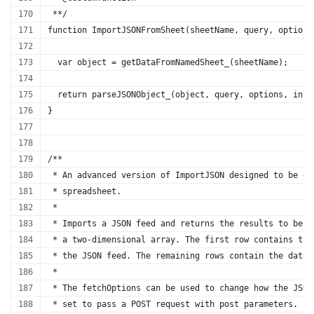
 **/
function ImportJSONFromSheet(sheetName, query, options
  var object = getDataFromNamedSheet_(sheetName);
  return parseJSONObject_(object, query, options, incl
}
/**
 * An advanced version of ImportJSON designed to be ea
 * spreadsheet.
 * 
 * Imports a JSON feed and returns the results to be i
 * a two-dimensional array. The first row contains the
 * the JSON feed. The remaining rows contain the data.
 *
 * The fetchOptions can be used to change how the JSON
 * set to pass a POST request with post parameters. Fo