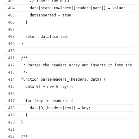
    // Insert the data
    data[state.rowIndex][headers[path]] = value;
    dataInserted = true;
  }
  return dataInserted;
}
/** 
 * Parses the headers array and inserts it into the fi
 */
function parseHeaders_(headers, data) {
  data[0] = new Array();
  for (key in headers) {
    data[0][headers[key]] = key;
  }
}
/** 