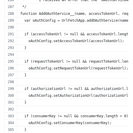
 *       I received an error that the "oAuthServiceNam
 */
function AddOAuthService__(name, accessTokenUrl, reque
  var oAuthConfig = UrlFetchApp.addOAuthService(name);
  if (accessTokenUrl != null && accessTokenUrl.length 
    oAuthConfig.setAccessTokenUrl(accessTokenUrl);
  }
  if (requestTokenUrl != null && requestTokenUrl.lengt
    oAuthConfig.setRequestTokenUrl(requestTokenUrl);
  }
  if (authorizationUrl != null && authorizationUrl.len
    oAuthConfig.setAuthorizationUrl(authorizationUrl);
  }
  if (consumerKey != null && consumerKey.length > 0) {
    oAuthConfig.setConsumerKey(consumerKey);
  }