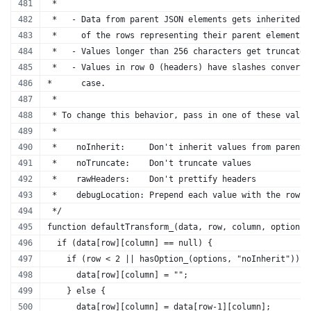
 *
 *   - Data from parent JSON elements gets inherited t
 *     of the rows representing their parent elements.
 *   - Values longer than 256 characters get truncated
 *   - Values in row 0 (headers) have slashes converte
*      case. 
 *
 * To change this behavior, pass in one of these value
 *
 *    noInherit:     Don't inherit values from parent 
 *    noTruncate:    Don't truncate values
 *    rawHeaders:    Don't prettify headers
 *    debugLocation: Prepend each value with the row &
 */
function defaultTransform_(data, row, column, options)
  if (data[row][column] == null) {
    if (row < 2 || hasOption_(options, "noInherit")) {
      data[row][column] = "";
    } else {
      data[row][column] = data[row-1][column];