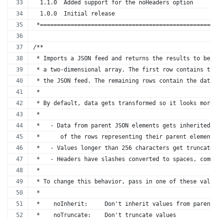
  1.1.0  Added support for the noHeaders option
  1.0.0  Initial release
 *====================================================
/**
 * Imports a JSON feed and returns the results to be i
 * a two-dimensional array. The first row contains the
 * the JSON feed. The remaining rows contain the data.
 * 
 * By default, data gets transformed so it looks more 
 *
 *   - Data from parent JSON elements gets inherited t
 *      of the rows representing their parent elements
 *   - Values longer than 256 characters get truncated
 *   - Headers have slashes converted to spaces, commo
 *
 * To change this behavior, pass in one of these value
 *
 *    noInherit:     Don't inherit values from parent 
 *    noTruncate:    Don't truncate values