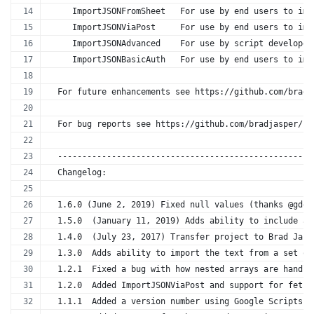
     ImportJSONFromSheet   For use by end users to imp
     ImportJSONViaPost     For use by end users to imp
     ImportJSONAdvanced    For use by script developer
     ImportJSONBasicAuth   For use by end users to imp
  For future enhancements see https://github.com/bradj
  For bug reports see https://github.com/bradjasper/Im
  ----------------------------------------------------
  Changelog:
  1.6.0 (June 2, 2019) Fixed null values (thanks @gdes
  1.5.0  (January 11, 2019) Adds ability to include al
  1.4.0  (July 23, 2017) Transfer project to Brad Jasp
  1.3.0  Adds ability to import the text from a set of
  1.2.1  Fixed a bug with how nested arrays are handle
  1.2.0  Added ImportJSONViaPost and support for fetch
  1.1.1  Added a version number using Google Scripts V