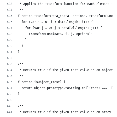
 * Applies the transform function for each element in 
 */
function transformData_(data, options, transformFunc) 
  for (var i = 0; i < data.length; i++) {
    for (var j = 0; j < data[0].length; j++) {
      transformFunc(data, i, j, options);
    }
  }
}
/** 
 * Returns true if the given test value is an object; 
 */
function isObject_(test) {
  return Object.prototype.toString.call(test) === '[ob
}
/** 
 * Returns true if the given test value is an array co