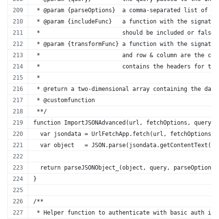
 * @param {parseOptions}  a comma-separated list of op
 * @param {includeFunc}   a function with the signatur
 *                        should be included or false 
 * @param {transformFunc} a function with the signatur
 *                        and row & column are the cur
 *                        contains the headers for the
 *
 * @return a two-dimensional array containing the data
 * @customfunction
 **/
function ImportJSONAdvanced(url, fetchOptions, query, 
  var jsondata = UrlFetchApp.fetch(url, fetchOptions);
  var object   = JSON.parse(jsondata.getContentText())
  return parseJSONObject_(object, query, parseOptions,
}
/**
 * Helper function to authenticate with basic auth inf