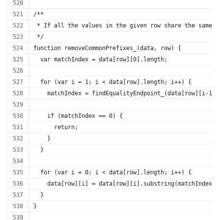
/** 
 * If all the values in the given row share the same p
 */
function removeCommonPrefixes_(data, row) {
  var matchIndex = data[row][0].length;
  for (var i = 1; i < data[row].length; i++) {
    matchIndex = findEqualityEndpoint_(data[row][i-1],
    if (matchIndex == 0) {
      return;
    }
  }
  for (var i = 0; i < data[row].length; i++) {
    data[row][i] = data[row][i].substring(matchIndex, 
  }
}