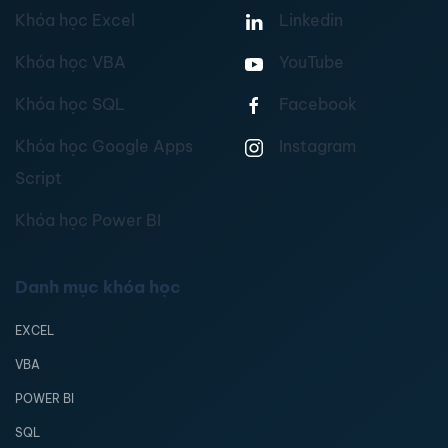
Khóa học Excel
Linkedin
Khóa học VBA
YouTube
Khóa học SQL
Facebook
Khóa học Google Apps
Instagram
Script
Khóa học Power BI
Danh mục khóa học
EXCEL
VBA
POWER BI
SQL