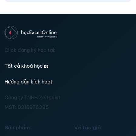
Click đăng ký học tại:
Tất cả khoá học
📖
Hướng dẫn kích hoạt
Công ty TNHH Zeitgeist
MST:
0315976395
Sản phẩm
Về tác giả