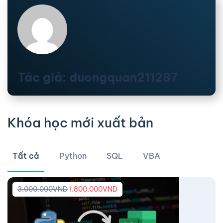
Tác giả: duongquan211287
Khóa học mới xuất bản
Tất cả
Python
SQL
VBA
3.000.000
VND
1.800.000
VND