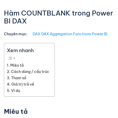
Hàm COUNTBLANK trong Power
BI DAX
Chuyên mục:
DAX
∙
DAX Aggregation Functions
∙
Power BI
Xem nhanh
Miêu tả
Cách dùng / cấu trúc
Tham số
Giá trị trả về
Ví dụ
Miêu tả