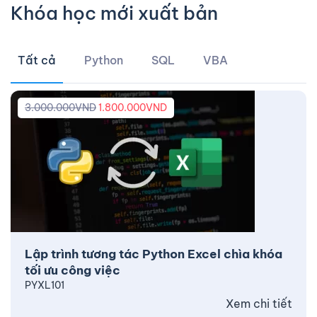
Khóa học mới xuất bản
Tất cả
Python
SQL
VBA
3.000.000
VND
1.800.000
VND
Lập trình tương tác Python Excel chìa khóa
tối ưu công việc
PYXL101
Xem chi tiết