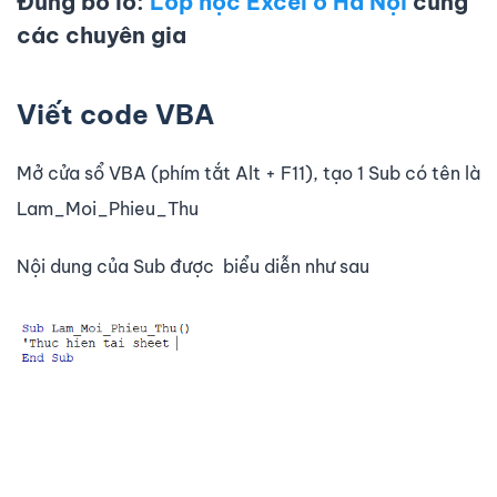
Đừng bỏ lỡ:
Lớp học Excel ở Hà Nội
cùng
các chuyên gia
Viết code VBA
Mở cửa sổ VBA (phím tắt Alt + F11), tạo 1 Sub có tên là
Lam_Moi_Phieu_Thu
Nội dung của Sub được biểu diễn như sau