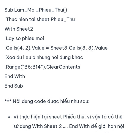
Sub Lam_Moi_Phieu_Thu()
‘Thuc hien tai sheet Phieu_Thu
With Sheet2
‘Lay so phieu moi
.Cells(4, 2).Value = Sheet3.Cells(3, 3).Value
‘Xoa du lieu o nhung noi dung khac
.Range(“B6:B14”).ClearContents
End With
End Sub
*** Nội dung code được hiểu như sau:
Vì thực hiện tại sheet Phiếu thu, vì vậy ta có thể
sử dụng With Sheet 2 …. End With để giới hạn nội