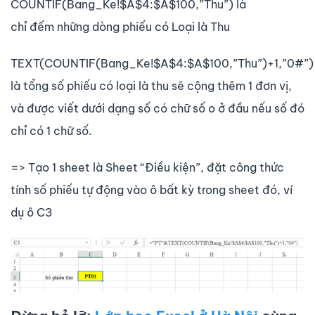
COUNTIF(Bang_Ke!$A$4:$A$100,”Thu”) là
chỉ đếm những dòng phiếu có Loại là Thu
TEXT(COUNTIF(Bang_Ke!$A$4:$A$100,”Thu”)+1,”0#”)
là tổng số phiếu có loại là thu sẽ cộng thêm 1 đơn vị,
và được viết dưới dạng số có chữ số o ở đầu nếu số đó
chỉ có 1 chữ số.
=> Tạo 1 sheet là Sheet “Điều kiện”, đặt công thức
tính số phiếu tự động vào ô bất kỳ trong sheet đó, ví
dụ ô C3