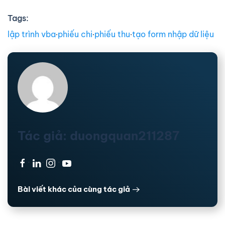
Tags:
lập trình vba
∙
phiếu chi
∙
phiếu thu
∙
tạo form nhập dữ liệu
Tác giả: duongquan211287
·
·
·
Bài viết khác của cùng tác giả