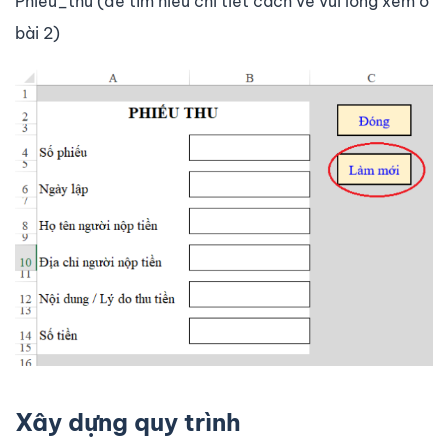
Phieu_thu (để tìm hiểu chi tiết cách vẽ vui lòng xem ở
bài 2)
Xây dựng quy trình