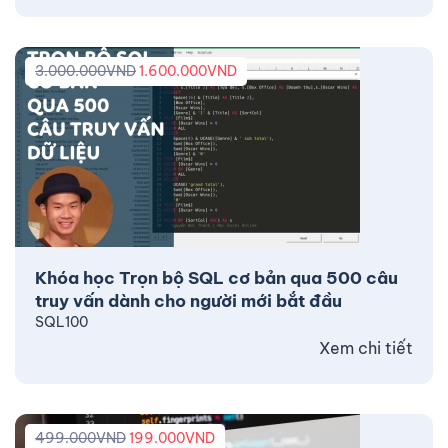
3.000.000
VND
1.600.000
VND
Khóa học Trọn bộ SQL cơ bản qua 500 câu
truy vấn dành cho người mới bắt đầu
SQL100
Xem chi tiết
499.000
VND
199.000
VND