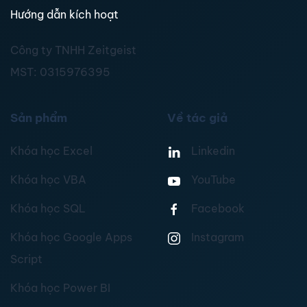
Hướng dẫn kích hoạt
Công ty TNHH Zeitgeist
MST:
0315976395
Sản phẩm
Về tác giả
Khóa học Excel
Linkedin
Khóa học VBA
YouTube
Khóa học SQL
Facebook
Khóa học Google Apps
Instagram
Script
Khóa học Power BI