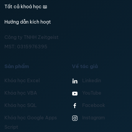
Tất cả khoá học
📖
Hướng dẫn kích hoạt
Công ty TNHH Zeitgeist
MST:
0315976395
Sản phẩm
Về tác giả
Khóa học Excel
Linkedin
Khóa học VBA
YouTube
Khóa học SQL
Facebook
Khóa học Google Apps
Instagram
Script