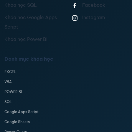
Khóa học SQL
Facebook
Khóa học Google Apps
Instagram
Script
Khóa học Power BI
Danh mục khóa học
EXCEL
VBA
POWER BI
SQL
Google Apps Script
Google Sheets
Power Query