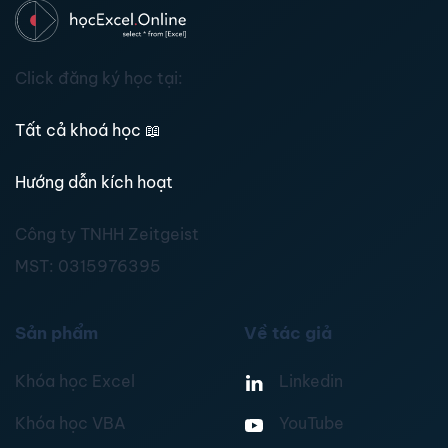
Click đăng ký học tại:
Tất cả khoá học
📖
Hướng dẫn kích hoạt
Công ty TNHH Zeitgeist
MST:
0315976395
Sản phẩm
Về tác giả
Khóa học Excel
Linkedin
Khóa học VBA
YouTube