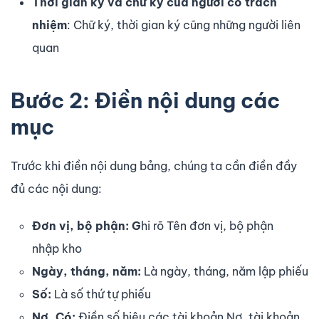
Thời gian ký và chữ ký của người có trách
nhiệm
: Chữ ký, thời gian ký cũng những người liên
quan
Bước 2: Điền nội dung các
mục
Trước khi điền nội dung bảng, chúng ta cần điền đầy
đủ các nội dung:
Đơn vị, bộ phận: G
hi rõ Tên đơn vị, bộ phận
nhập kho
Ngày, tháng, năm:
Là ngày, tháng, năm lập phiếu
Số:
Là số thứ tự phiếu
Nợ, Có:
Điền số hiệu các tài khoản Nợ, tài khoản