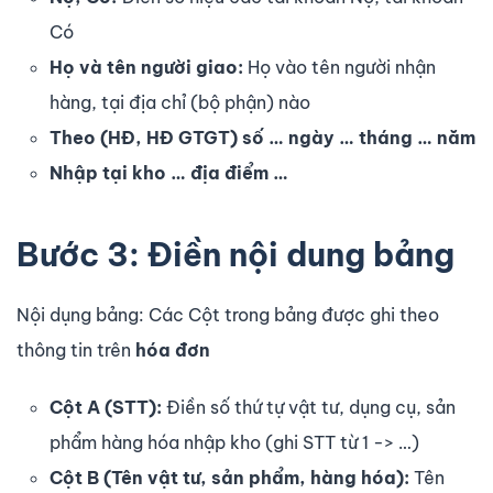
Có
Họ và tên người giao:
Họ vào tên người nhận
hàng, tại địa chỉ (bộ phận) nào
Theo (HĐ, HĐ GTGT) số … ngày … tháng … năm
Nhập tại kho … địa điểm …
Bước 3: Điền nội dung bảng
Nội dụng bảng: Các Cột trong bảng được ghi theo
thông tin trên
hóa đơn
Cột A (STT):
Điền số thứ tự vật tư, dụng cụ, sản
phẩm hàng hóa nhập kho (ghi STT từ 1 -> …)
Cột B (Tên vật tư, sản phẩm, hàng hóa):
Tên