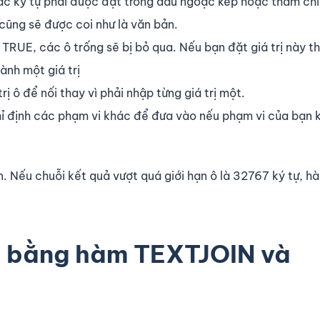
Các ký tự phải được đặt trong dấu ngoặc kép hoặc tham ch
cũng sẽ được coi như là văn bản.
 TRUE, các ô trống sẽ bị bỏ qua. Nếu bạn đặt giá trị này t
ành một giá trị
rị ô để nối thay vì phải nhập từng giá trị một.
hỉ định các phạm vi khác để đưa vào nếu phạm vi của bạn 
. Nếu chuỗi kết quả vượt quá giới hạn ô là 32767 ký tự, h
n bằng hàm TEXTJOIN và