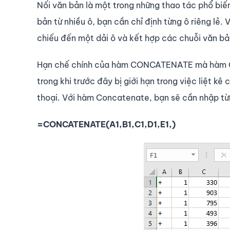
Nối văn bản là một trong những thao tác phổ biến
bản từ nhiều ô, bạn cần chỉ định từng ô riêng l
chiếu đến một dải ô và kết hợp các chuỗi văn b
Hạn chế chính của hàm CONCATENATE mà hàm CON
trong khi trước đây bị giới hạn trong việc liệt k
thoại. Với hàm Concatenate, bạn sẽ cần nhập từn
=CONCATENATE(A1,B1,C1,D1,E1,)