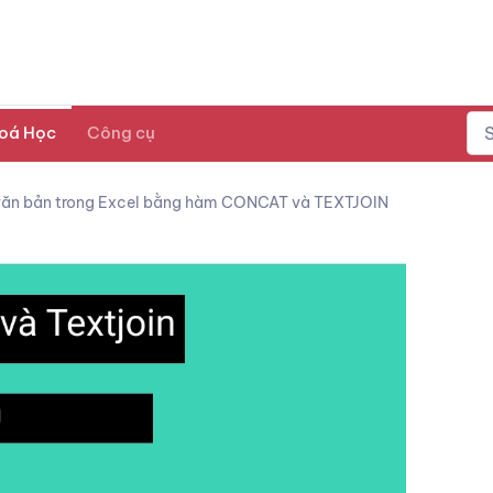
oá Học
Công cụ
 văn bản trong Excel bằng hàm CONCAT và TEXTJOIN