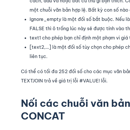
cách, dấu và hoặc bất cứ thứ gì bạn thích. 
một chuỗi văn bản hợp lệ. Bất kỳ con số nào 
Ignore_empty
là một đối số bắt buộc. Nếu là
FALSE thì ô trống lúc này sẽ được tính vào th
text1 cho phép bạn chỉ định một phạm vi giá t
[text2,…] là một đối số tùy chọn cho phép c
liên tục.
Có thể có tối đa 252 đối số cho các mục văn bản
TEXTJOIN trả về giá trị lỗi #VALUE! lỗi.
Nối các chuỗi văn bả
CONCAT