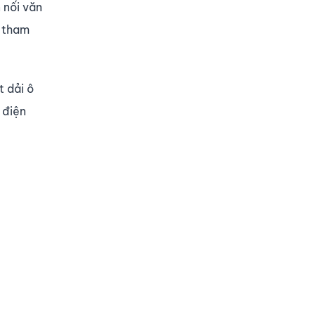
 nối văn
n tham
 dải ô
 điện