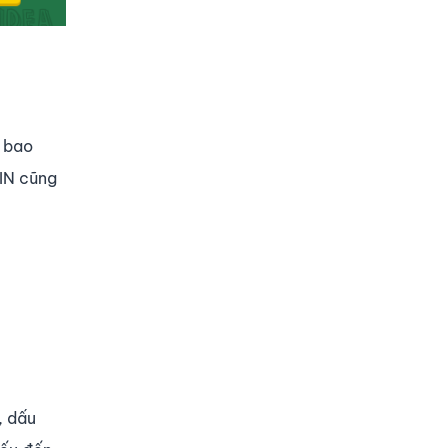
ể bao
OIN cũng
, dấu