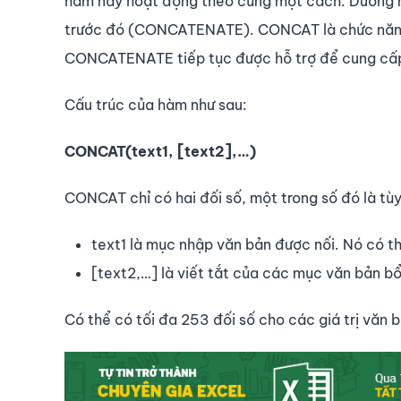
hàm này hoạt động theo cùng một cách. Dường
trước đó (CONCATENATE). CONCAT là chức năng t
CONCATENATE tiếp tục được hỗ trợ để cung cấp 
Cấu trúc của hàm như sau:
CONCAT(text1, [text2],…)
CONCAT chỉ có hai đối số, một trong số đó là tù
text1 là mục nhập văn bản được nối. Nó có t
[text2,…] là viết tắt của các mục văn bản b
Có thể có tối đa 253 đối số cho các giá trị văn b