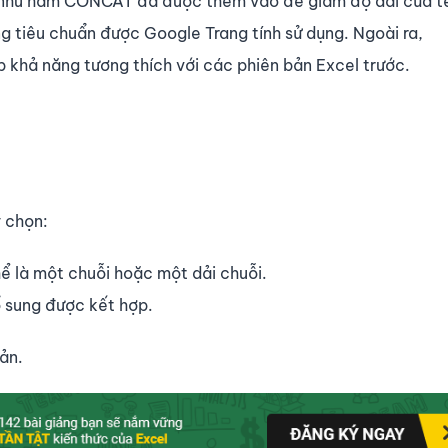
 như hàm CONCAT đã được thêm vào để giảm độ dài của t
iêu chuẩn được Google Trang tính sử dụng. Ngoài ra,
khả năng tương thích với các phiên bản Excel trước.
y chọn:
hể là một chuỗi hoặc một dải chuỗi.
ổ sung được kết hợp.
ản.