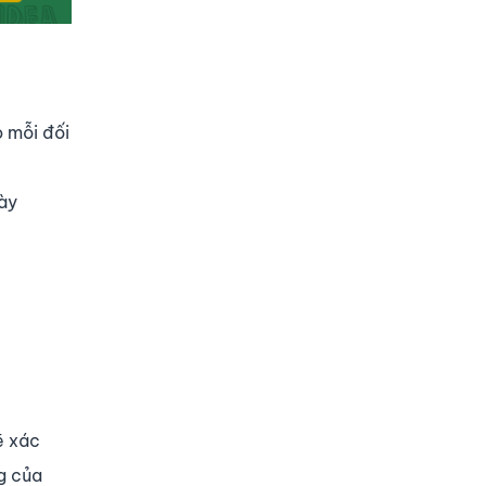
o mỗi đối
này
ẽ xác
g của