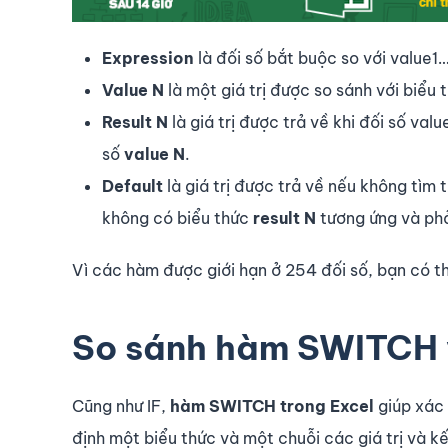
Expression
là đối số bắt buộc so với value1
Value N
là một giá trị được so sánh với biểu 
Result N
là giá trị được trả về khi đối số va
số
value N
.
Default
là giá trị được trả về nếu không tìm
không có biểu thức
result N
tương ứng và phả
Vì các hàm được giới hạn ở 254 đối số, bạn có thể
So sánh hàm SWITCH v
Cũng như IF,
hàm SWITCH trong Excel
giúp xác 
định một biểu thức và một chuỗi các giá trị và 