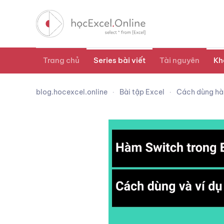
Trang chủ
Series bài viết
Tài nguyên
Kh
blog.hocexcel.online
Bài tập Excel
Cách dùng hàm