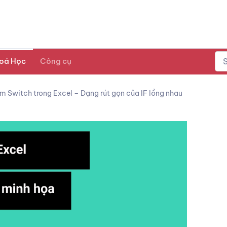
oá Học
Công cụ
 Switch trong Excel – Dạng rút gọn của IF lồng nhau