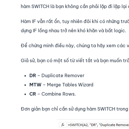
hàm SWITCH là bạn không cần phải lặp đi lặp lại 
Hàm IF vẫn rất ổn, tuy nhiên đôi khi có những tr
dựng IF lồng nhau trở nên khó khăn và bất logic.
Để chứng minh điều này, chúng ta hãy xem các ví
Giả sử, bạn có một số từ viết tắt và bạn muốn tr
DR
– Duplicate Remover
MTW
– Merge Tables Wizard
CR
– Combine Rows.
Đơn giản bạn chỉ cần sử dụng hàm SWITCH trong 