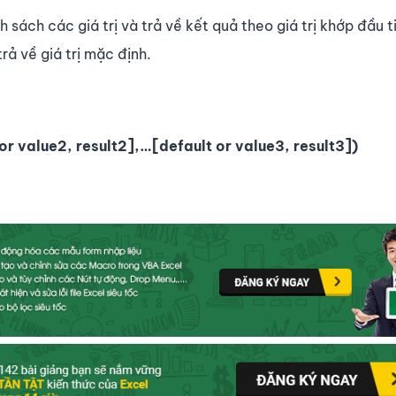
 sách các giá trị và trả về kết quả theo giá trị khớp đầu t
rả về giá trị mặc định.
 or value2, result2],…[default or value3, result3])