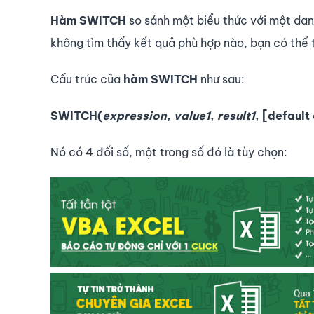
Hàm SWITCH
so sánh một biểu thức với một danh
không tìm thấy kết quả phù hợp nào, bạn có thể t
Cấu trúc của
hàm SWITCH
như sau:
SWITCH(
expression
,
value1
,
result1
, [default
Nó có 4 đối số, một trong số đó là tùy chọn: