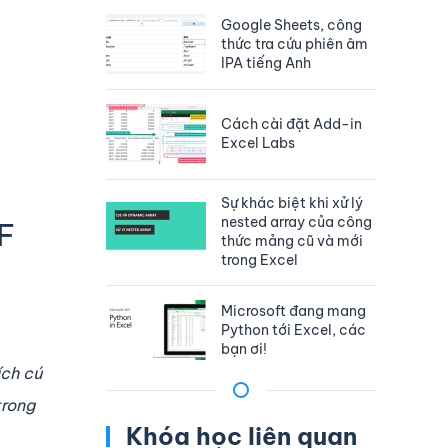
Google Sheets, công
thức tra cứu phiên âm
IPA tiếng Anh
Cách cài đặt Add-in
Excel Labs
Sự khác biệt khi xử lý
nested array của công
F
thức mảng cũ và mới
trong Excel
Microsoft đang mang
Python tới Excel, các
bạn ơi!
hích cú
trong
Khóa học liên quan