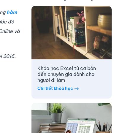
ụng
hàm
ước đó
Online và
l 2016.
Khóa học Excel từ cơ bản
đến chuyên gia dành cho
người đi làm
Chi tiết khóa học