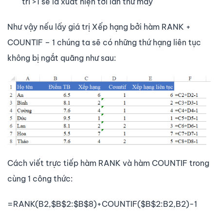
trí >1 sẽ là xuất hiện tới lần thứ mấy
Như vậy nếu lấy giá trị Xếp hạng bởi hàm RANK +
COUNTIF – 1 chúng ta sẽ có những thứ hạng liên tục
không bị ngắt quãng như sau:
Cách viết trực tiếp hàm RANK và hàm COUNTIF trong
cùng 1 công thức:
=RANK(B2,$B$2:$B$8)+COUNTIF($B$2:B2,B2)-1