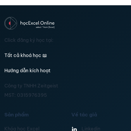
Click đăng ký học tại:
Tất cả khoá học
📖
Hướng dẫn kích hoạt
Công ty TNHH Zeitgeist
MST:
0315976395
Sản phẩm
Về tác giả
Khóa học Excel
Linkedin