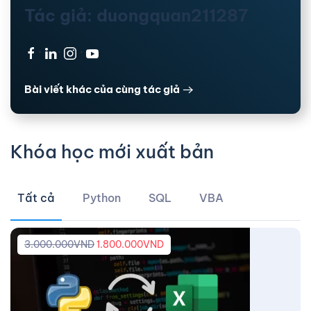
Tác giả: duongquan211287
·
·
·
Bài viết khác của cùng tác giả
Khóa học mới xuất bản
Tất cả
Python
SQL
VBA
3.000.000
VND
1.800.000
VND