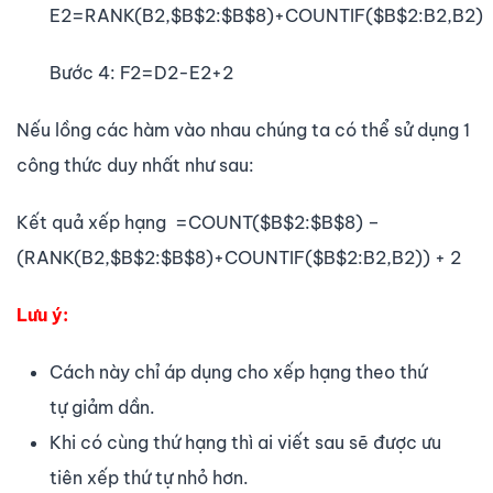
E2=RANK(B2,$B$2:$B$8)+COUNTIF($B$2:B2,B2)
Bước 4: F2=D2-E2+2
Nếu lồng các hàm vào nhau chúng ta có thể sử dụng 1
công thức duy nhất như sau:
Kết quả xếp hạng =COUNT($B$2:$B$8) –
(RANK(B2,$B$2:$B$8)+COUNTIF($B$2:B2,B2)) + 2
Lưu ý:
Cách này chỉ áp dụng cho xếp hạng theo thứ
tự giảm dần.
Khi có cùng thứ hạng thì ai viết sau sẽ được ưu
tiên xếp thứ tự nhỏ hơn.