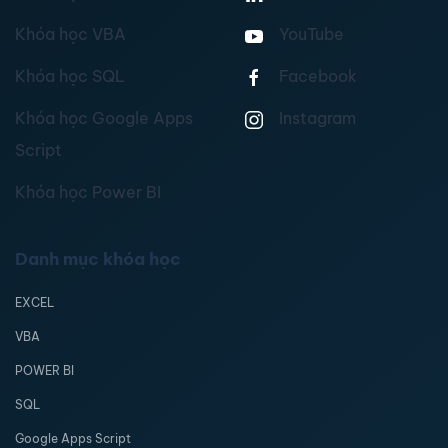
Khóa học VBA
YouTube
Khóa học SQL
Facebook
Khóa học Google Apps
Instagram
Script
Khóa học Power BI
Danh mục khóa học
EXCEL
VBA
POWER BI
SQL
Google Apps Script