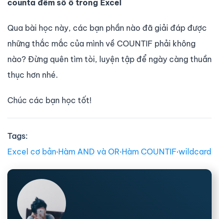
counta đếm số ô trong Excel
Qua bài học này, các bạn phần nào đã giải đáp được
những thắc mắc của mình về COUNTIF phải không
nào? Đừng quên tìm tòi, luyện tập để ngày càng thuần
thục hơn nhé.
Chúc các bạn học tốt!
Tags:
Excel cơ bản
∙
Hàm AND và OR
∙
Hàm COUNTIF
∙
wildcard