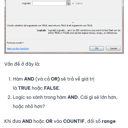
Vấn đề ở đây là:
Hàm
AND
(và cả
OR)
sẽ trả về giá trị
là
TRUE
hoặc
FALSE
.
Logic so sánh trong hàm
AND
. Cái gì sẽ lớn hơn,
hoặc nhỏ hơn?
Khi đưa
AND
hoặc
OR
vào
COUNTIF
, đối số
range