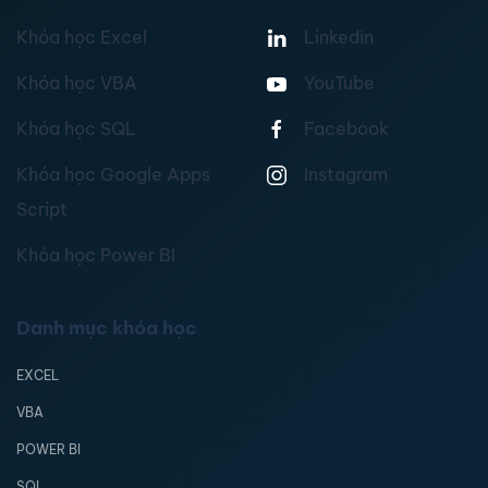
Khóa học Excel
Linkedin
Khóa học VBA
YouTube
Khóa học SQL
Facebook
Khóa học Google Apps
Instagram
Script
Khóa học Power BI
Danh mục khóa học
EXCEL
VBA
POWER BI
SQL