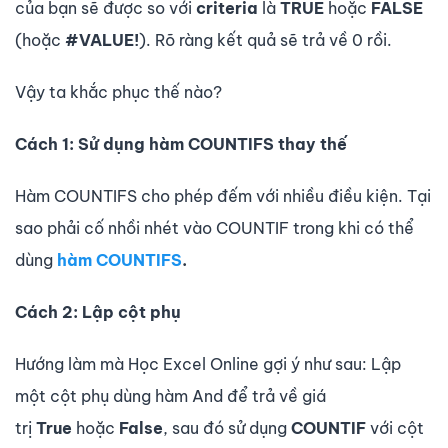
của bạn sẽ được so với
criteria
là
TRUE
hoặc
FALSE
(hoặc
#VALUE!
). Rõ ràng kết quả sẽ trả về 0 rồi.
Vậy ta khắc phục thế nào?
Cách 1: Sử dụng hàm COUNTIFS thay thế
Hàm COUNTIFS cho phép đếm với nhiều điều kiện. Tại
sao phải cố nhồi nhét vào COUNTIF trong khi có thể
dùng
hàm COUNTIFS
.
Cách 2: Lập cột phụ
Hướng làm mà Học Excel Online gợi ý như sau: Lập
một cột phụ dùng hàm And để trả về giá
trị
True
hoặc
False
, sau đó sử dụng
COUNTIF
với cột