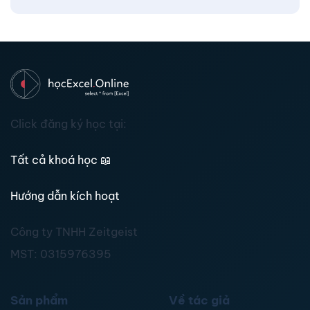
Click đăng ký học tại:
Tất cả khoá học
📖
Hướng dẫn kích hoạt
Công ty TNHH Zeitgeist
MST:
0315976395
Sản phẩm
Về tác giả