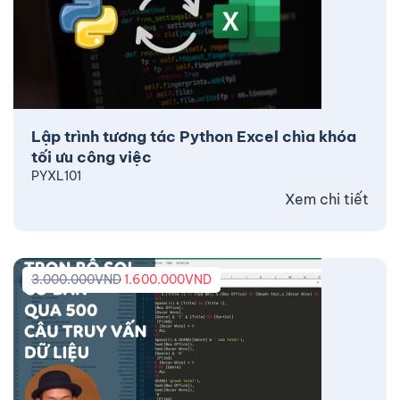
Lập trình tương tác Python Excel chìa khóa
tối ưu công việc
PYXL101
Xem chi tiết
3.000.000
VND
1.600.000
VND