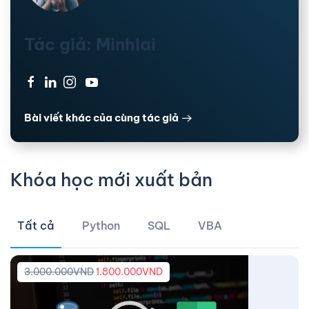
Tác giả: Minhlai
·
·
·
Bài viết khác của cùng tác giả
Khóa học mới xuất bản
Tất cả
Python
SQL
VBA
3.000.000
VND
1.800.000
VND