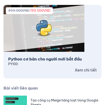
499.000
VND
199.000
VND
Python cơ bản cho người mới bắt đầu
PY100
Xem chi tiết
Bài viết liên quan
Tạo công cụ Merge hàng loạt trong Google
Sheets