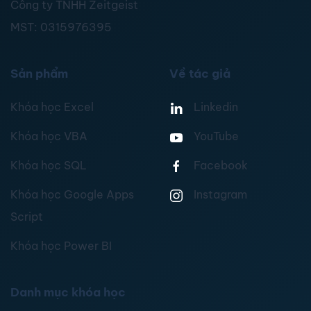
Công ty TNHH Zeitgeist
MST:
0315976395
Sản phẩm
Về tác giả
Khóa học Excel
Linkedin
Khóa học VBA
YouTube
Khóa học SQL
Facebook
Khóa học Google Apps
Instagram
Script
Khóa học Power BI
Danh mục khóa học