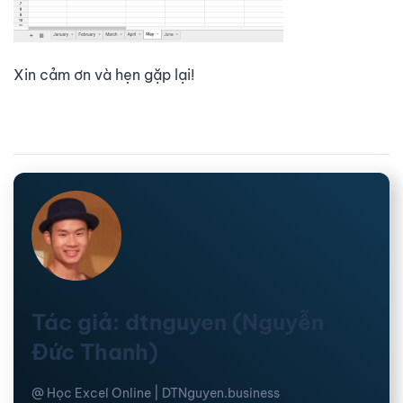
Xin cảm ơn và hẹn gặp lại!
Tác giả: dtnguyen (Nguyễn
Đức Thanh)
@ Học Excel Online | DTNguyen.business