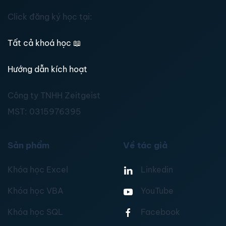
Click đăng ký học tại:
Tất cả khoá học
📖
Hướng dẫn kích hoạt
Công ty TNHH Zeitgeist
MST:
0315976395
Sản phẩm
Về tác giả
Khóa học Excel
Linkedin
Khóa học VBA
YouTube
Khóa học SQL
Facebook