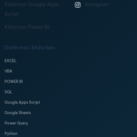
Khóa học Google Apps
Instagram
Script
Khóa học Power BI
Danh mục khóa học
EXCEL
VBA
POWER BI
SQL
Google Apps Script
Google Sheets
Power Query
Python