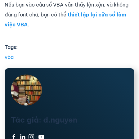
Nếu bạn vào cửa sổ VBA vẫn thấy lộn xộn, và không
đúng font chữ, bạn có thể
thiết lập lại cửa sổ làm
việc VBA
.
Tags:
vba
Tác giả: d.nguyen
·
·
·